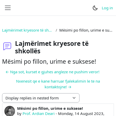
Skip to main content
Log in
Side panel
Lajmërimet kryesore të shkollës
Mësimi po fillon, urime e suksese!
Lajmërimet kryesore të
shkollës
Mësimi po fillon, urime e suksese!
← Nga sot, kurset e gjuhes angleze ne pushim veror!
Nxenesit qe e kane harruar fjalekalimin le te na
kontaktojne! →
Display mode
Mësimi po fillon, urime e suksese!
Number of replies: 0
by
Prof. Ardian Deari
-
Monday, 14 August 2023,