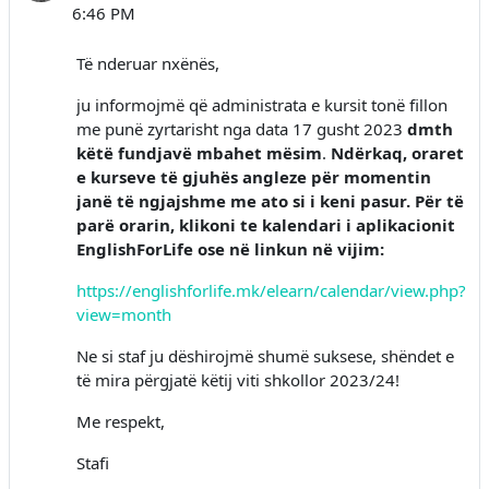
6:46 PM
Të nderuar nxënës,
ju informojmë që administrata e kursit tonë fillon
me punë zyrtarisht nga data 17 gusht 2023
dmth
këtë fundjavë mbahet mësim
.
Ndërkaq, oraret
e kurseve të gjuhës angleze për momentin
janë të ngjajshme me ato si i keni pasur. Për të
parë orarin, klikoni te kalendari i aplikacionit
EnglishForLife ose në linkun në vijim:
https://englishforlife.mk/elearn/calendar/view.php?
view=month
Ne si staf ju dëshirojmë shumë suksese, shëndet e
të mira përgjatë këtij viti shkollor 2023/24!
Me respekt,
Stafi