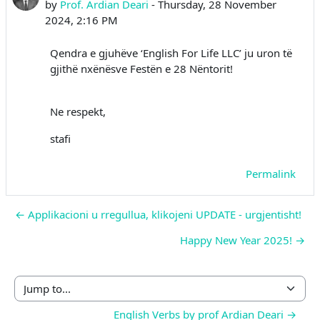
by
Prof. Ardian Deari
-
Thursday, 28 November
2024, 2:16 PM
Qendra e gjuhëve ‘English For Life LLC’ ju uron të
gjithë nxënësve Festën e 28 Nëntorit!
Ne respekt,
stafi
Permalink
← Applikacioni u rregullua, klikojeni UPDATE - urgjentisht!
Happy New Year 2025! →
Jump to...
English Verbs by prof Ardian Deari →