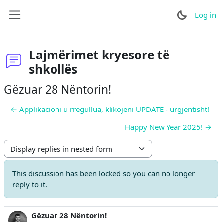
Skip to main content
Log in
Side panel
Lajmërimet kryesore të
shkollës
Gëzuar 28 Nëntorin!
← Applikacioni u rregullua, klikojeni UPDATE - urgjentisht!
Happy New Year 2025! →
Display mode
This discussion has been locked so you can no longer
reply to it.
Gëzuar 28 Nëntorin!
Number of replies: 0