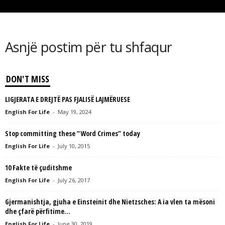
L
L
C
Asnjë postim për tu shfaqur
DON'T MISS
LIGJERATA E DREJTË PAS FJALISË LAJMËRUESE
English For Life
-
May 19, 2024
Stop committing these “Word Crimes” today
English For Life
-
July 10, 2015
10 Fakte të çuditshme
English For Life
-
July 26, 2017
Gjermanishtja, gjuha e Einsteinit dhe Nietzsches: A ia vlen ta mësoni
dhe çfarë përfitime...
English For Life
-
June 30, 2019