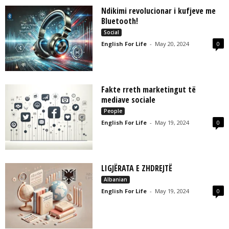
Ndikimi revolucionar i kufjeve me
Bluetooth!
Social
English For Life
-
May 20, 2024
0
Fakte rreth marketingut të
mediave sociale
People
English For Life
-
May 19, 2024
0
LIGJËRATA E ZHDREJTË
Albanian
English For Life
-
May 19, 2024
0