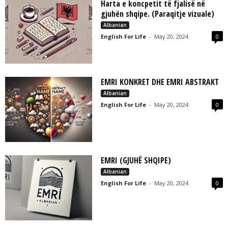
Harta e koncpetit të fjalisë në
gjuhën shqipe. (Paraqitje vizuale)
Albanian
English For Life
-
May 20, 2024
0
EMRI KONKRET DHE EMRI ABSTRAKT
Albanian
English For Life
-
May 20, 2024
0
EMRI (GJUHË SHQIPE)
Albanian
English For Life
-
May 20, 2024
0