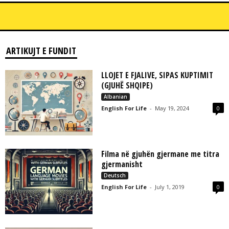
ARTIKUJT E FUNDIT
LLOJET E FJALIVE, SIPAS KUPTIMIT
(GJUHË SHQIPE)
Albanian
English For Life
-
May 19, 2024
0
Filma në gjuhën gjermane me titra
gjermanisht
Deutsch
English For Life
-
July 1, 2019
0