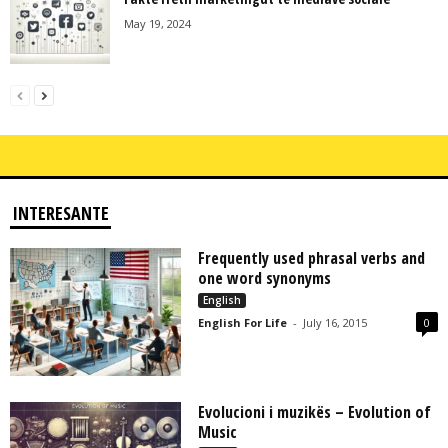
May 19, 2024
INTERESANTE
Frequently used phrasal verbs and
one word synonyms
English
English For Life
-
July 16, 2015
0
Evolucioni i muzikës – Evolution of
Music