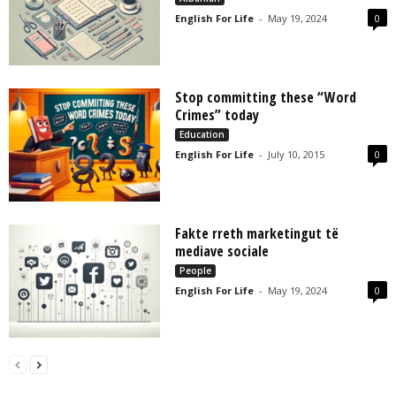
English For Life
-
May 19, 2024
0
Stop committing these “Word
Crimes” today
Education
English For Life
-
July 10, 2015
0
Fakte rreth marketingut të
mediave sociale
People
English For Life
-
May 19, 2024
0