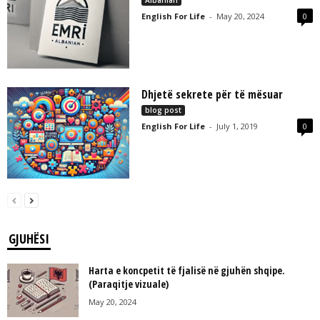
English For Life
-
May 20, 2024
0
Dhjetë sekrete për të mësuar
blog post
English For Life
-
July 1, 2019
0
GJUHËSI
Harta e koncpetit të fjalisë në gjuhën shqipe.
(Paraqitje vizuale)
May 20, 2024