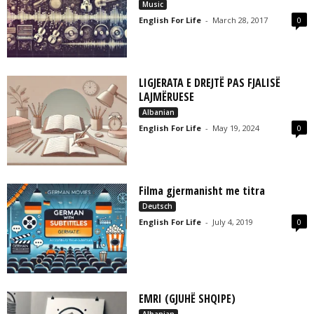
Music
English For Life
-
March 28, 2017
0
LIGJERATA E DREJTË PAS FJALISË
LAJMËRUESE
Albanian
English For Life
-
May 19, 2024
0
Filma gjermanisht me titra
Deutsch
English For Life
-
July 4, 2019
0
EMRI (GJUHË SHQIPE)
Albanian