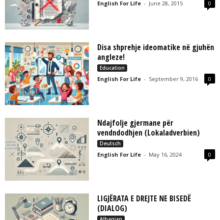
English For Life
-
June 28, 2015
0
Disa shprehje ideomatike në gjuhën
angleze!
Education
English For Life
-
September 9, 2016
0
Ndajfolje gjermane për
vendndodhjen (Lokaladverbien)
Deutsch
English For Life
-
May 16, 2024
0
LIGJËRATA E DREJTE NE BISEDË
(DIALOG)
Albanian