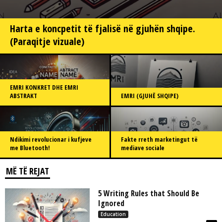
Harta e koncpetit të fjalisë në gjuhën shqipe.
(Paraqitje vizuale)
EMRI KONKRET DHE EMRI
ABSTRAKT
EMRI (GJUHË SHQIPE)
Ndikimi revolucionar i kufjeve
Fakte rreth marketingut të
me Bluetooth!
mediave sociale
MË TË REJAT
5 Writing Rules that Should Be
Ignored
Education