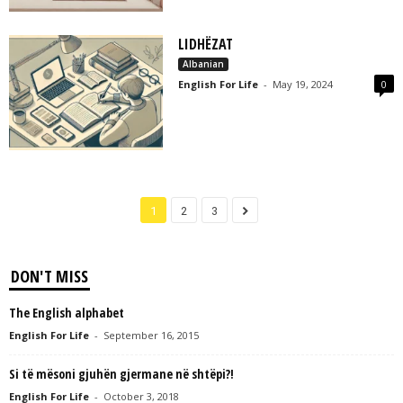
LIDHËZAT
Albanian
English For Life
-
May 19, 2024
0
1
2
3
DON'T MISS
The English alphabet
English For Life
-
September 16, 2015
Si të mësoni gjuhën gjermane në shtëpi?!
English For Life
-
October 3, 2018