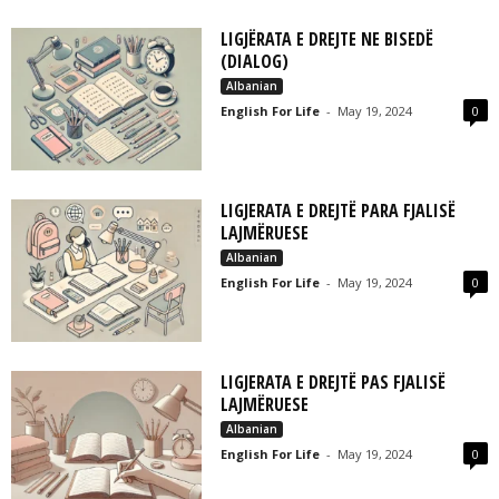
LIGJËRATA E DREJTE NE BISEDË
(DIALOG)
Albanian
English For Life
-
May 19, 2024
0
LIGJERATA E DREJTË PARA FJALISË
LAJMËRUESE
Albanian
English For Life
-
May 19, 2024
0
LIGJERATA E DREJTË PAS FJALISË
LAJMËRUESE
Albanian
English For Life
-
May 19, 2024
0