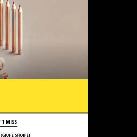
'T MISS
 (GJUHË SHQIPE)