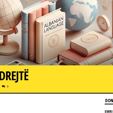
DREJTË
0
DON
EMRI