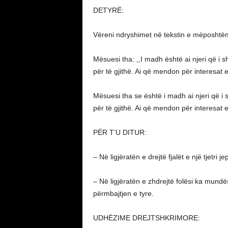
DETYRË:
Vëreni ndryshimet në tekstin e mëposhtëm
Mësuesi tha: ,,I madh është ai njeri që i 
për të gjithë. Ai që mendon për interesat e 
Mësuesi tha se është i madh ai njeri që i
për të gjithë. Ai që mendon për interesat e v
PËR T’U DITUR:
– Në ligjëratën e drejtë fjalët e një tjetri 
– Në ligjëratën e zhdrejtë folësi ka mundësi
përmbajtjen e tyre.
UDHËZIME DREJTSHKRIMORE: