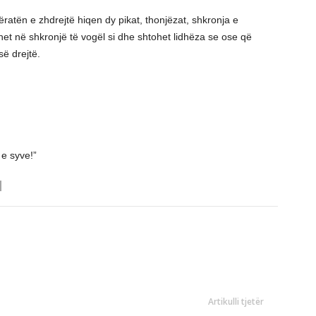
jëratën e zhdrejtë hiqen dy pikat, thonjëzat, shkronja e
hehet në shkronjë të vogël si dhe shtohet lidhëza se ose që
së drejtë.
 e syve!”
Artikulli tjetër