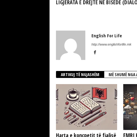
LIGJËRATA E DREJTE NE BISEDË (DIAL
English For Life
http://www.englishforlife.mk
ARTIKUJ TË NGJASHËM
MË SHUMË NGA 
Harta e koncpetit të fjalisë
EMRI 