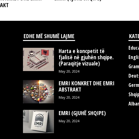
RAKT
EDHE MË SHUMË LAJME
KAT
Educ
Harta e koncpetit të
fjalisë në gjuhën shqipe.
Engli
(Paraqitje vizuale)
Gra
May 20, 2024
Deut
EMRI KONKRET DHE EMRI
Germ
ABSTRAKT
Shqi
May 20, 2024
Alba
EMRI (GJUHË SHQIPE)
May 20, 2024