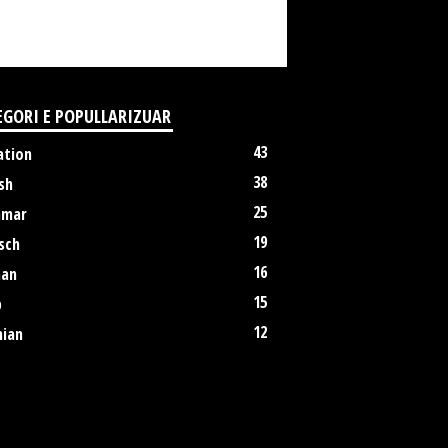
EGORI E POPULLARIZUAR
43
ation
38
sh
25
mmar
19
sch
16
an
15
p
12
nian