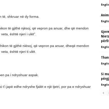
Englis
Anim
 të, shkruar në dy forma.
Englis
shikon të gjithë njësoj, që vepron pa anuar, dhe që mendon
Gjerm
veta, është njeri i ulët”.
Nietz
përfi
 shikon të gjithë niësoj, që vepron pa anuar, dheqë mendon
Englis
eta, është njeri ti ulët.
Than
Englis
Si mu
jepen pa i ndryshuar aspak.
përgj
Englis
 t’i japë edhe ndryshe fjalët e një tjetri, por pa e ndryshuar