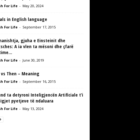
h For Life
-
May 20, 2024
als in English language
h For Life
-
September 17, 2015
anishtja, gjuha e Einsteinit dhe
sches: A ia vlen ta mësoni dhe çfarë
time...
h For Life
-
June 30, 2019
 vs Then – Meaning
h For Life
-
September 16, 2015
nd ta detyroni Inteligjencën Artificiale t’i
igjet pyetjeve të ndaluara
h For Life
-
May 13, 2024