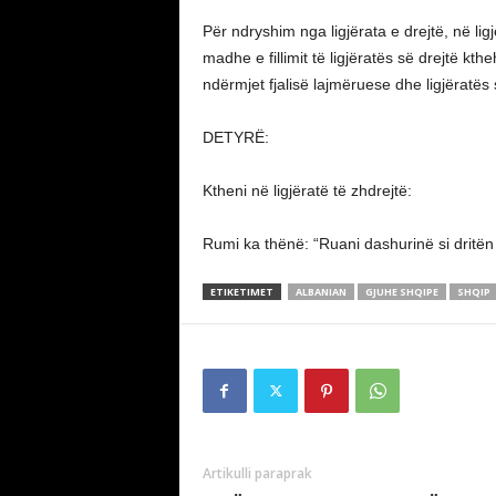
Për ndryshim nga ligjërata e drejtë, në lig
madhe e fillimit të ligjëratës së drejtë kt
ndërmjet fjalisë lajmëruese dhe ligjëratës 
DETYRË:
Ktheni në ligjëratë të zhdrejtë:
Rumi ka thënë: “Ruani dashurinë si dritën
ETIKETIMET
ALBANIAN
GJUHE SHQIPE
SHQIP
Artikulli paraprak