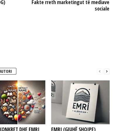
OG)
Fakte rreth marketingut të mediave
sociale
AUTORI
KONKRET DHE EMRI
EMRI (GJUHË SHQIPE)