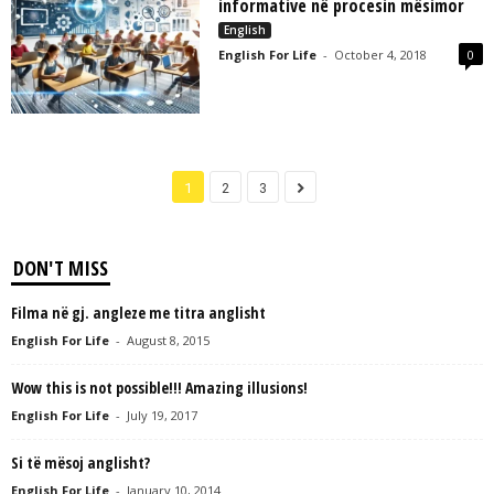
informative në procesin mësimor
English
English For Life
-
October 4, 2018
0
1
2
3
DON'T MISS
Filma në gj. angleze me titra anglisht
English For Life
-
August 8, 2015
Wow this is not possible!!! Amazing illusions!
English For Life
-
July 19, 2017
Si të mësoj anglisht?
English For Life
-
January 10, 2014