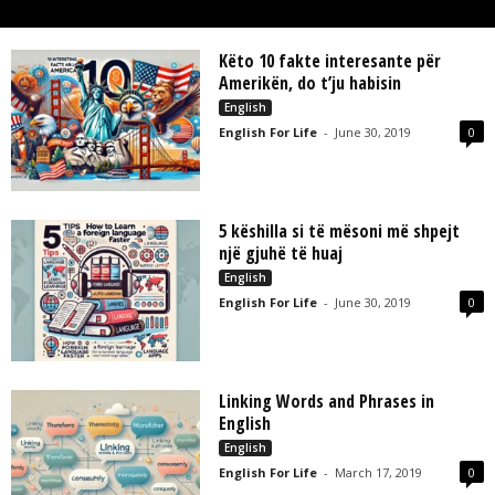
L
L
C
Këto 10 fakte interesante për
Amerikën, do t’ju habisin
English
English For Life
-
June 30, 2019
0
5 këshilla si të mësoni më shpejt
një gjuhë të huaj
English
English For Life
-
June 30, 2019
0
Linking Words and Phrases in
English
English
English For Life
-
March 17, 2019
0