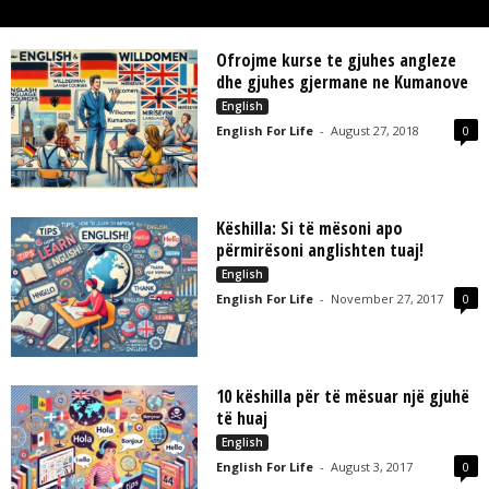
L
L
C
Ofrojme kurse te gjuhes angleze
dhe gjuhes gjermane ne Kumanove
English
English For Life
-
August 27, 2018
0
Këshilla: Si të mësoni apo
përmirësoni anglishten tuaj!
English
English For Life
-
November 27, 2017
0
10 këshilla për të mësuar një gjuhë
të huaj
English
English For Life
-
August 3, 2017
0