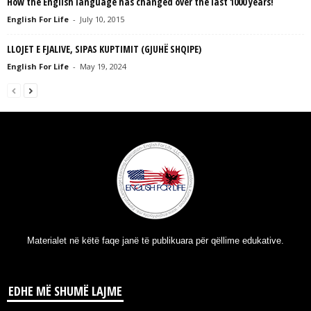
How the English language has changed over the last 1000 years!
English For Life
-
July 10, 2015
LLOJET E FJALIVE, SIPAS KUPTIMIT (GJUHË SHQIPE)
English For Life
-
May 19, 2024
Materialet në këtë faqe janë të publikuara për qëllime edukative.
EDHE MË SHUMË LAJME