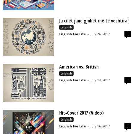
Ja cilët janë gjuhët më të vështira!
English
English For Life
-
July 26, 2017
0
American vs. British
English
English For Life
-
July 18, 2017
0
Hit-Cover 2017 (Video)
English
English For Life
-
July 16, 2017
0