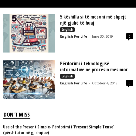
L
L
C
5 këshilla si të mësoni më shpejt
një gjuhë të huaj
English
English For Life
-
June 30, 2019
0
Përdorimi i teknologjisë
informative në procesin mësimor
English
English For Life
-
October 4, 2018
0
DON'T MISS
Use of the Present Simple- Përdorimi i ‘Present Simple Tense’
(përshtatur në gj shqipe)