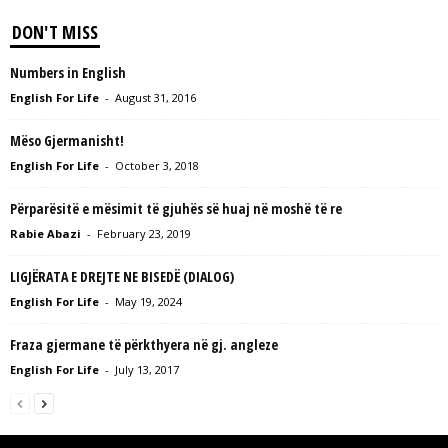
DON'T MISS
Numbers in English
English For Life
-
August 31, 2016
Mëso Gjermanisht!
English For Life
-
October 3, 2018
Përparësitë e mësimit të gjuhës së huaj në moshë të re
Rabie Abazi
-
February 23, 2019
LIGJËRATA E DREJTE NE BISEDË (DIALOG)
English For Life
-
May 19, 2024
Fraza gjermane të përkthyera në gj. angleze
English For Life
-
July 13, 2017