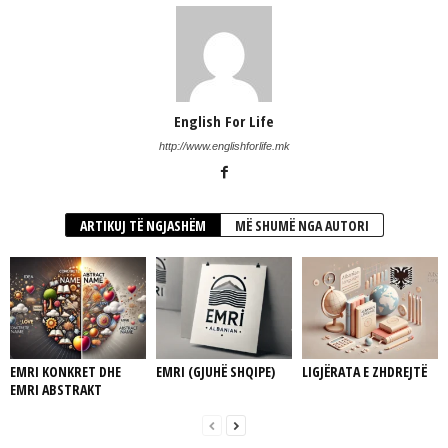
English For Life
http://www.englishforlife.mk
ARTIKUJ TË NGJASHËM
MË SHUMË NGA AUTORI
EMRI KONKRET DHE
EMRI (GJUHË SHQIPE)
LIGJËRATA E ZHDREJTË
EMRI ABSTRAKT