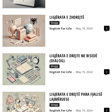
LIGJËRATA E ZHDREJTË
Shqip
English For Life
-
May 19, 2024
0
LIGJËRATA E DREJTE NE BISEDË
(DIALOG)
Shqip
English For Life
-
May 19, 2024
0
LIGJERATA E DREJTË PARA FJALISË
LAJMËRUESE
Shqip
English For Life
-
May 19, 2024
0