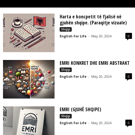
L
L
C
Harta e koncpetit të fjalisë në
gjuhën shqipe. (Paraqitje vizuale)
Shqip
English For Life
-
May 20, 2024
0
EMRI KONKRET DHE EMRI ABSTRAKT
Shqip
English For Life
-
May 20, 2024
0
EMRI (GJUHË SHQIPE)
Shqip
English For Life
-
May 20, 2024
0