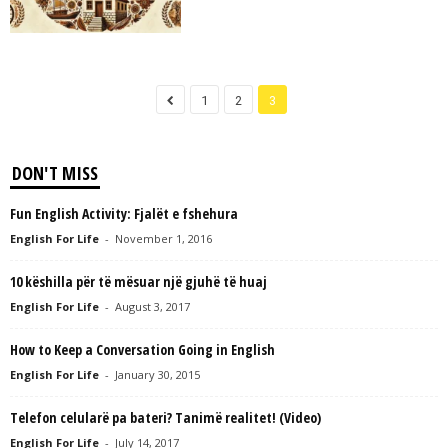
1
2
3
DON'T MISS
Fun English Activity: Fjalët e fshehura
English For Life
-
November 1, 2016
10 këshilla për të mësuar një gjuhë të huaj
English For Life
-
August 3, 2017
How to Keep a Conversation Going in English
English For Life
-
January 30, 2015
Telefon celularë pa bateri? Tanimë realitet! (Video)
English For Life
-
July 14, 2017