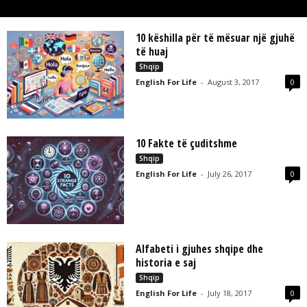
L
L
C
10 këshilla për të mësuar një gjuhë
të huaj
Shqip
English For Life
-
August 3, 2017
0
10 Fakte të çuditshme
Shqip
English For Life
-
July 26, 2017
0
Alfabeti i gjuhes shqipe dhe
historia e saj
Shqip
English For Life
-
July 18, 2017
0