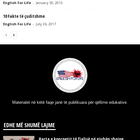
English For Life
-
January 30, 2015
10 Fakte të çuditshme
English For Life
-
July 26, 2017
Materialet në këtë faqe janë të publikuara për qëllime edukative.
EDHE MË SHUMË LAJME
Harta e koncpetit të fjalisë në gjuhën shqipe.