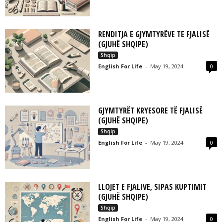
RENDITJA E GJYMTYRËVE TE FJALISË
(GJUHË SHQIPE)
Shqip
English For Life
-
May 19, 2024
0
GJYMTYRËT KRYESORE TË FJALISË
(GJUHË SHQIPE)
Shqip
English For Life
-
May 19, 2024
0
LLOJET E FJALIVE, SIPAS KUPTIMIT
(GJUHË SHQIPE)
Shqip
English For Life
-
May 19, 2024
0