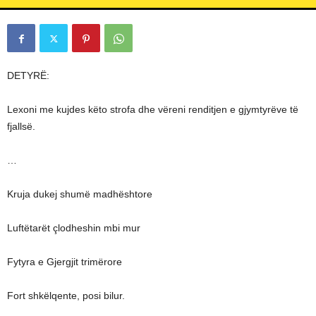
L
L
C
DETYRË:
Lexoni me kujdes këto strofa dhe vëreni renditjen e gjymtyrëve të
fjallsë.
…
Kruja dukej shumë madhështore
Luftëtarët çlodheshin mbi mur
Fytyra e Gjergjit trimërore
Fort shkëlqente, posi bilur.