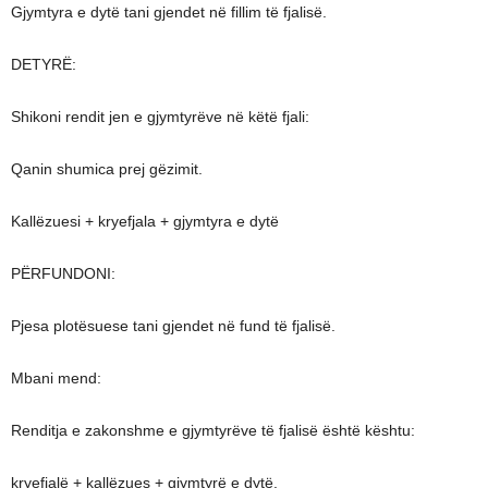
Gjymtyra e dytë tani gjendet në fillim të fjalisë.
DETYRË:
Shikoni rendit jen e gjymtyrëve në këtë fjali:
Qanin shumica prej gëzimit.
Kallëzuesi + kryefjala + gjymtyra e dytë
PËRFUNDONI:
Pjesa plotësuese tani gjendet në fund të fjalisë.
Mbani mend:
Renditja e zakonshme e gjymtyrëve të fjalisë është kështu:
kryefjalë + kallëzues + gjymtyrë e dytë.