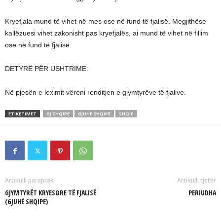
Kryefjala mund të vihet në mes ose në fund të fjalisë. Megjithëse
kallëzuesi vihet zakonisht pas kryefjalës, ai mund të vihet në fillim
ose në fund të fjalisë.
DETYRË PËR USHTRIME:
Në pjesën e leximit vëreni renditjen e gjymtyrëve të fjalive.
ETIKETIMET
GJ SHQIPE
GJUHE SHQIPE
SHQIP
Artikulli paraprak
Artikulli tjetër
GJYMTYRËT KRYESORE TË FJALISË
PERIUDHA
(GJUHË SHQIPE)