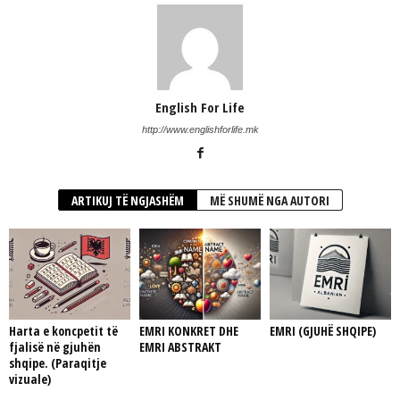
English For Life
http://www.englishforlife.mk
ARTIKUJ TË NGJASHËM
MË SHUMË NGA AUTORI
Harta e koncpetit të
EMRI KONKRET DHE
EMRI (GJUHË SHQIPE)
fjalisë në gjuhën
EMRI ABSTRAKT
shqipe. (Paraqitje
vizuale)