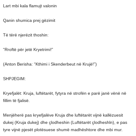
Lart mbi kala flamujt valonin
Qanin shumica prej gëzimit
Të tërë njerëzit thoshin:
“Rroftë për jetë Kryetrimi!”
(Anton Berisha: “Kthimi i Skenderbeut në Krujë!”)
SHPJEGIM:
Kryefjalët: Kruja, luftëtarët, fytyra në strofën e parë janë vënë në
fillim të fjalisë.
Menjëherë pas kryefjalëve Kruja dhe luftëtarët vijnë kallëzuesit
dukej (Kruja dukej) dhe çlodheshin (Luftëtarët çlodheshln), e pas
tyre vijnë pjesët plotësuese shumë madhështore dhe mbi mur.