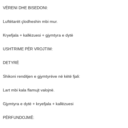
VËRENI DHE BISEDONI:
Luftëtarët çlodheshin mbi mur.
Kryefjala + kallëzuesi + gjymtyra e dytë
USHTRIME PËR VROJTIM:
DETYRË
Shikoni renditjen e gjymtyrëve në këtë fjali:
Lart mbi kala flamujt valojnë.
Gjymtyra e dytë + kryefjala + kallëzuesi
PËRFUNDOJMË: