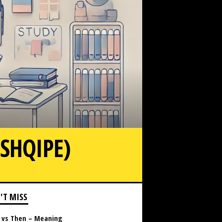
 SHQIPE)
'T MISS
 vs Then – Meaning