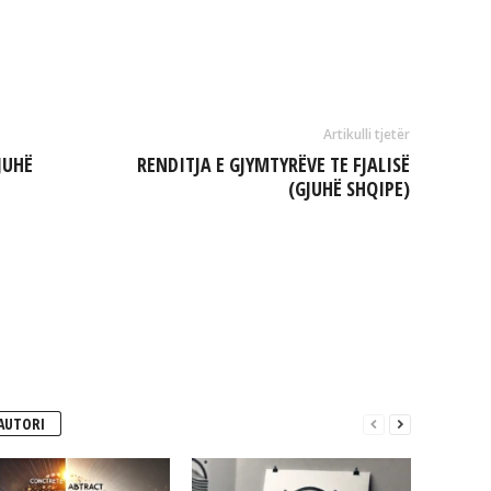
Artikulli tjetër
JUHË
RENDITJA E GJYMTYRËVE TE FJALISË
(GJUHË SHQIPE)
AUTORI