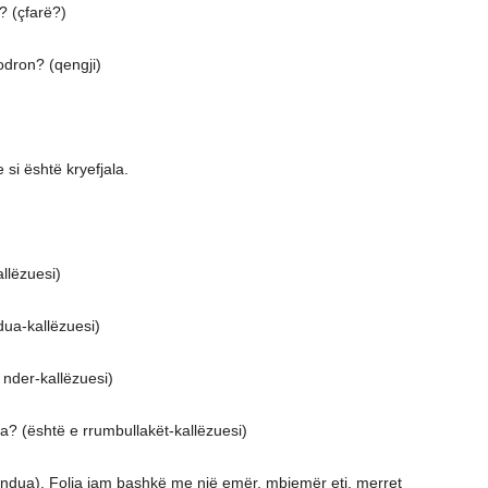
’? (çfarë?)
odron? (qengji)
 si është kryefjala.
llëzuesi)
dua-kallëzuesi)
nder-kallëzuesi)
a? (është e rrumbullakët-kallëzuesi)
ëndua). Folja jam bashkë me një emër, mbiemër etj. merret