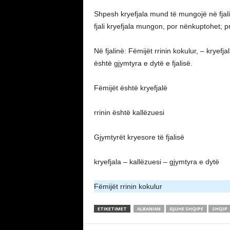
Shpesh kryefjala mund të mungojë në fjali
fjali kryefjala mungon, por nënkuptohet; p
Në fjalinë: Fëmijët rrinin kokulur, – kryefj
është gjymtyra e dytë e fjalisë.
Fëmijët është kryefjalë
rrinin është kallëzuesi
Gjymtyrët kryesore të fjalisë
kryefjala – kallëzuesi – gjymtyra e dytë
Fëmijët rrinin kokulur
ETIKETIMET
ALBANIAN
GJUHE SHQIPE
SHQIP