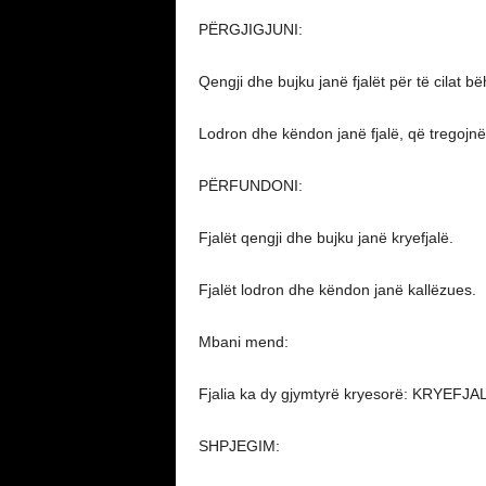
PËRGJIGJUNI:
Qengji dhe bujku janë fjalët për të cilat bë
Lodron dhe këndon janë fjalë, që tregojnë
PËRFUNDONI:
Fjalët qengji dhe bujku janë kryefjalë.
Fjalët lodron dhe këndon janë kallëzues.
Mbani mend:
Fjalia ka dy gjymtyrë kryesorë: KRYEFJ
SHPJEGIM: