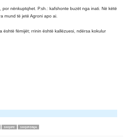
, por nënkuptqhet. P.sh.: kafshonte buzët nga inati. Në këtë
ra mund të jetë Agroni apo ai.
ala është fëmijët; rrinin është kallëzuesi, ndërsa kokulur
SHQIPE
SHQIPONJA