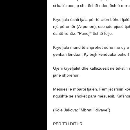
si kallëzues, p.sh.: është nder, është e rru
Kryefjala ështi fjala për të cilën bëhet fja
një përemër (Ai punon), ose çdo pjesë tjet
është lidhëz. “Punoj'” është folje.
Kryefjala mund të shprehet edhe me dy e m
qenkan lënduar, Ky bujk kënduaka bukur!
Gjeni kryefjalët dhe kallëzuesit në tekstin
janë shprehur.
Mësuesi e mbaroi fjalën. Fëmijët rrinin kok
ngushtë se shokët para mësuesit. Kafshon
(Kolë Jakova: “Mbreti i divave”)
PËR T’U DITUR: