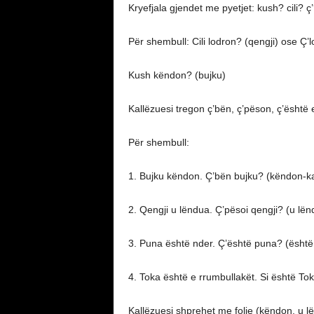
Kryefjala gjendet me pyetjet: kush? cili? ç
Për shembull: Cili lodron? (qengji) ose Ç’l
Kush këndon? (bujku)
Kallëzuesi tregon ç’bën, ç’pëson, ç’është e
Për shembull:
1. Bujku këndon. Ç’bën bujku? (këndon-ka
2. Qengji u lëndua. Ç’pësoi qengji? (u lën
3. Puna është nder. Ç’është puna? (është 
4. Toka është e rrumbullakët. Si është Tok
Kallëzuesi shprehet me folje (këndon, u l