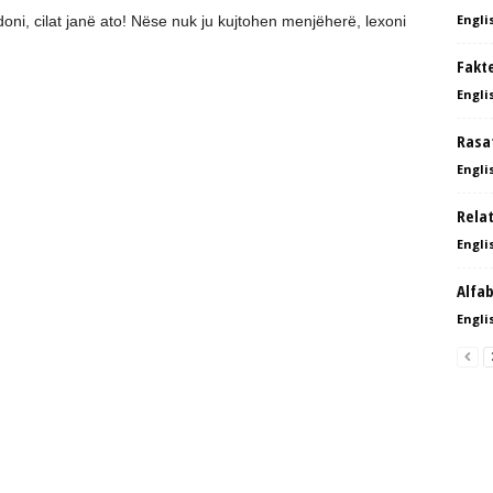
Englis
ndoni, cilat janë ato! Nëse nuk ju kujtohen menjëherë, lexoni
Fakt
Englis
Rasat
Englis
Rela
Englis
Alfab
Englis