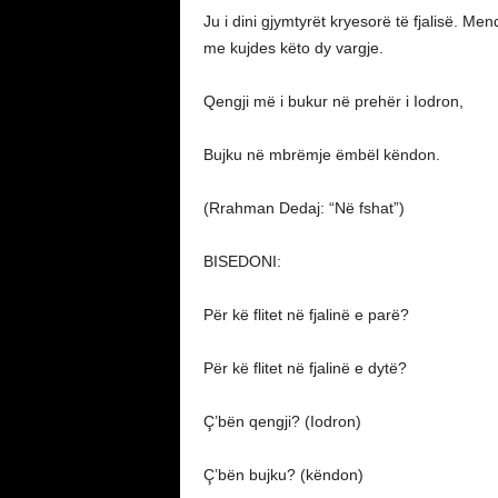
Ju i dini gjymtyrët kryesorë të fjalisë. Me
me kujdes këto dy vargje.
Qengji më i bukur në prehër i Iodron,
Bujku në mbrëmje ëmbël këndon.
(Rrahman Dedaj: “Në fshat”)
BISEDONI:
Për kë flitet në fjalinë e parë?
Për kë flitet në fjalinë e dytë?
Ç’bën qengji? (Iodron)
Ç’bën bujku? (këndon)