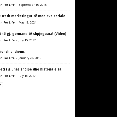
h For Life
-
September 16, 2015
e rreth marketingut të mediave sociale
h For Life
-
May 19, 2024
 të gj. germane të shpjeguara! (Video)
h For Life
-
July 15, 2017
tionship idioms
h For Life
-
January 20, 2015
eti i gjuhes shqipe dhe historia e saj
h For Life
-
July 18, 2017