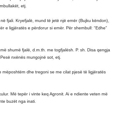
mbullakët, etj.
lë në fjali. Kryefjalë, mund të jetë një emër (Bujku këndon),
ër e ligjëratës e përdorur si emër. Për shembull: “Edhe”
ë shumë fjalë, d.m.th. me togfjalësh. P. sh. Disa qengja
 Pesë nxënës mungojnë sot, etj.
 e mëposhtëm dhe tregoni se me cilat pjesë të ligjëratës
ulur. Më tepër i vinte keq Agronit. Ai e ndiente veten më
te buzët nga inati.