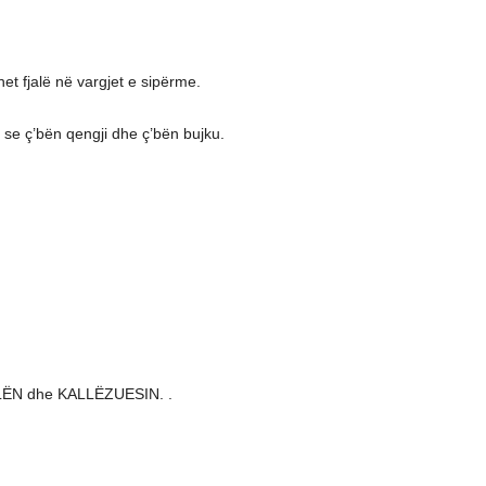
het fjalë në vargjet e sipërme.
 se ç’bën qengji dhe ç’bën bujku.
ALËN dhe KALLËZUESIN. .