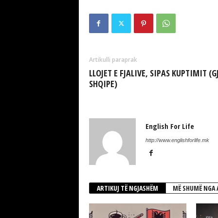
Artikulli paraprak
LLOJET E FJALIVE, SIPAS KUPTIMIT (G
SHQIPE)
English For Life
http://www.englishforlife.mk
ARTIKUJ TË NGJASHËM
MË SHUMË NGA 