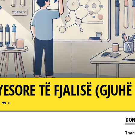
ESORE TË FJALISË (GJUHË
0
DON
Than