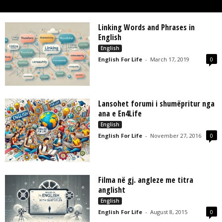
L
L
C
Linking Words and Phrases in
English
English
English For Life
-
March 17, 2019
0
Lansohet forumi i shumëpritur nga
ana e En4Life
English
English For Life
-
November 27, 2016
0
Filma në gj. angleze me titra
anglisht
English
English For Life
-
August 8, 2015
0