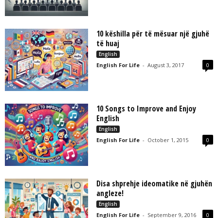
10 këshilla për të mësuar një gjuhë
të huaj
English
English For Life
-
August 3, 2017
0
10 Songs to Improve and Enjoy
English
English
English For Life
-
October 1, 2015
0
Disa shprehje ideomatike në gjuhën
angleze!
English
English For Life
-
September 9, 2016
0