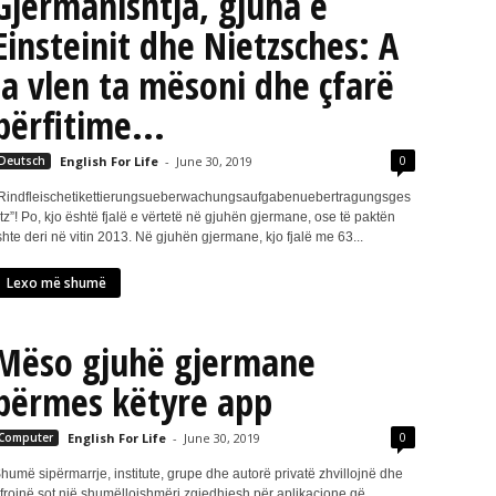
Gjermanishtja, gjuha e
Einsteinit dhe Nietzsches: A
ia vlen ta mësoni dhe çfarë
përfitime...
0
Deutsch
English For Life
-
June 30, 2019
Rindfleischetikettierungsueberwachungsaufgabenuebertragungsges
tz”! Po, kjo është fjalë e vërtetë në gjuhën gjermane, ose të paktën
shte deri në vitin 2013. Në gjuhën gjermane, kjo fjalë me 63...
Lexo më shumë
Mëso gjuhë gjermane
përmes këtyre app
0
Computer
English For Life
-
June 30, 2019
humë sipërmarrje, institute, grupe dhe autorë privatë zhvillojnë dhe
frojnë sot një shumëllojshmëri zgjedhjesh për aplikacione që