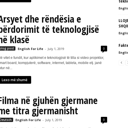
tekno
Englis
Arsyet dhe rëndësia e
LLOJE
përdorimit të teknologjisë
SHQI
Englis
në klasë
Fakt
0
blog post
English For Life
-
July 1, 2019
Englis
ë vitet e fundit, kur aplikimet e teknologjisë të tilla si video projektor,
mart board, kompjuterë, software, internet, tableta, mobile etj. janë
utur në...
Lexo më shumë
Filma në gjuhën gjermane
me titra gjermanisht
0
Deutsch
English For Life
-
July 1, 2019