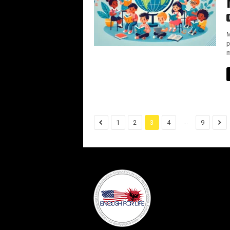
M
p
m
...
1
2
3
4
9