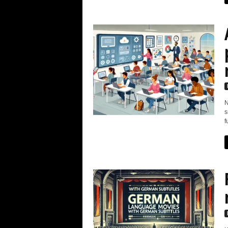
N
s
f