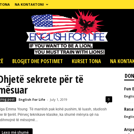
 TONA
NA KONTAKTONI
ZË
BLOGJET DHE POSTIMET
KURSET TONA
NA KONTA
Dhjetë sekrete për të
DON
mësuar
Fun E
Englis
0
blog post
English For Life
-
July 1, 2019
Rasat
ga Emma Young Të marrësh pak kohë pushim, të luash, studiosh
e të tjerët. Përveç teknikave klasike, ka shumë mënyra që na
Englis
dihmojnë të mësojmë...
Arsye
Lexo më shumë