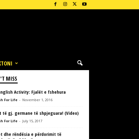
KTONI
'T MISS
nglish Activity: Fjalët e fshehura
h For Life
-
November 1, 2016
 të gj. germane të shpjeguara! (Video)
h For Life
-
July 15, 2017
t dhe rëndësia e përdorimit të