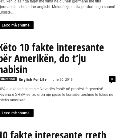
ëtu keni disa nga faqet me filma në gjuhën gjermane me titra
jermanisht, shqip dhe anglisht. Metodë kjo e cila përdoret nga shumë
ursistë,...
Lexo më shumë
Këto 10 fakte interesante
për Amerikën, do t’ju
habisin
0
Education
English For Life
-
June 30, 2019
0% e tokës në shtetin e Nevadës është në pronësi të qeverisë
everia e SHBA-së zotëron një pjesë të konsiderueshme të tokës në
htetin amerikan...
Lexo më shumë
10 fakte interesante rreth