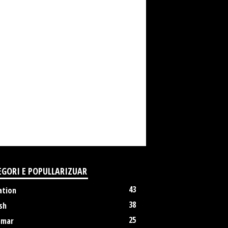
EGORI E POPULLARIZUAR
43
ation
38
sh
25
mmar