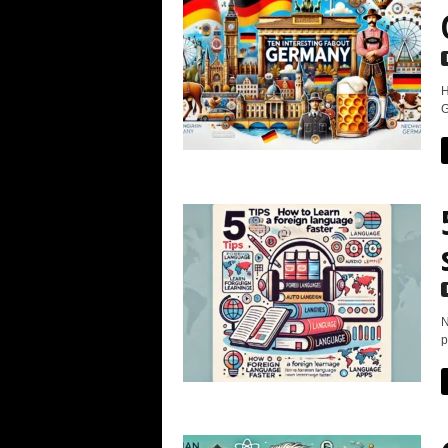
H
G
N
p