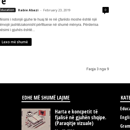
re
0
Education
Rabie Abazi
-
February 23, 2019
ësimi i ndonjë gjuhe te huaj të re në çfarëdo moshe është një
ërvojë jashtëzakonisht përfituese në shumë mënyra. Përderisa
ësimi i gjuhës është...
Lexo më shumë
Faqja 3 nga 9
EDHE MË SHUMË LAJME
KAT
Educ
Harta e koncpetit të
fjalisë në gjuhën shqipe.
Engli
(Paraqitje vizuale)
Gra