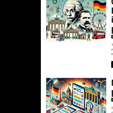
“
e
i
S
o