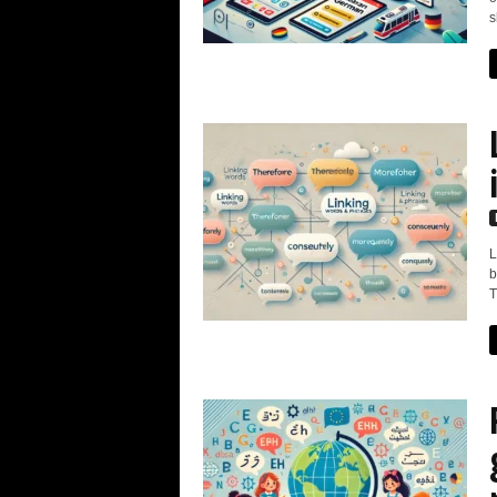
s
L
b
T