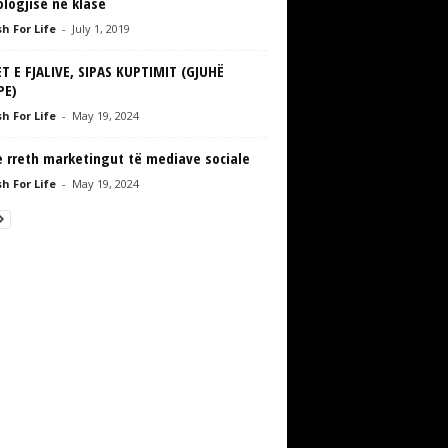
logjisë në klasë
h For Life
-
July 1, 2019
T E FJALIVE, SIPAS KUPTIMIT (GJUHË
PE)
h For Life
-
May 19, 2024
e rreth marketingut të mediave sociale
h For Life
-
May 19, 2024