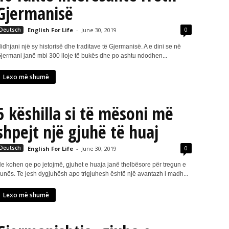
Gjermanisë
0
Deutsch
English For Life
-
June 30, 2019
idhjani një sy historisë dhe traditave të Gjermanisë. A e dini se në
jermani janë mbi 300 lloje të bukës dhe po ashtu ndodhen...
Lexo më shumë
5 këshilla si të mësoni më
shpejt një gjuhë të huaj
0
Deutsch
English For Life
-
June 30, 2019
e kohen qe po jetojmë, gjuhet e huaja janë thelbësore për tregun e
unës. Te jesh dygjuhësh apo trigjuhesh është një avantazh i madh...
Lexo më shumë