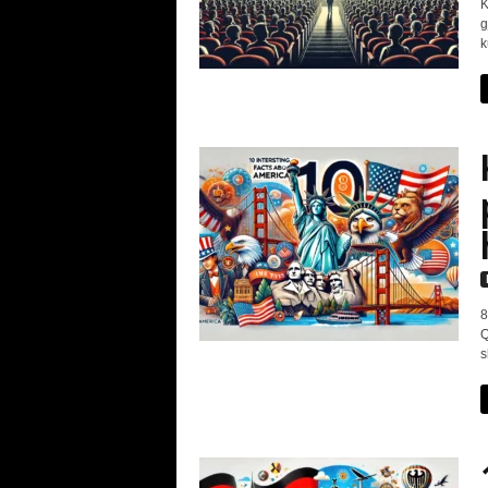
K
g
k
8
Q
s