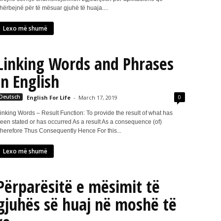
hërbejnë për të mësuar gjuhë të huaja....
Lexo më shumë
Linking Words and Phrases
in English
0
Deutsch
English For Life
-
March 17, 2019
inking Words – Result Function: To provide the result of what has
een stated or has occurred As a result As a consequence (of)
herefore Thus Consequently Hence For this...
Lexo më shumë
Përparësitë e mësimit të
gjuhës së huaj në moshë të