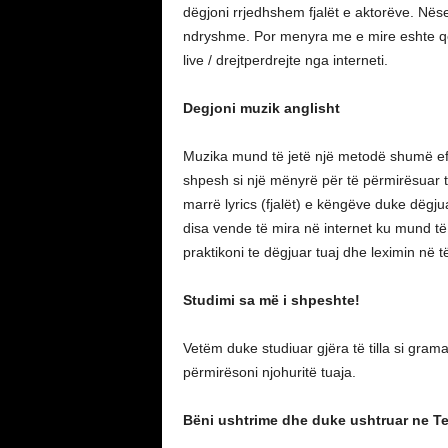
dëgjoni rrjedhshem fjalët e aktorëve. Nëse
ndryshme. Por menyra me e mire eshte qe
live / drejtperdrejte nga interneti.
Degjoni muzik anglisht
Muzika mund të jetë një metodë shumë efek
shpesh si një mënyrë për të përmirësuar t
marrë lyrics (fjalët) e këngëve duke dëgjuar
disa vende të mira në internet ku mund të
praktikoni te dëgjuar tuaj dhe leximin në 
Studimi sa më i shpeshte!
Vetëm duke studiuar gjëra të tilla si gram
përmirësoni njohuritë tuaja.
Bëni ushtrime dhe duke ushtruar ne Te