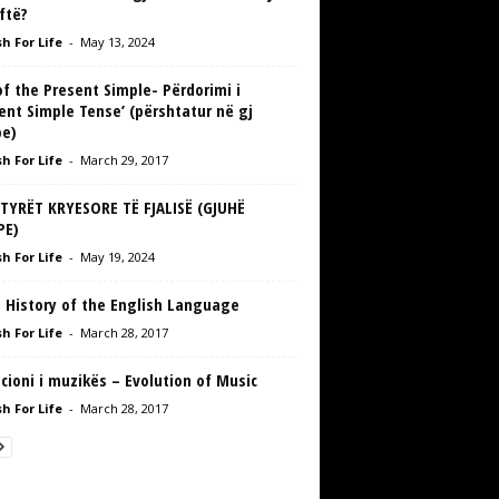
ftë?
h For Life
-
May 13, 2024
f the Present Simple- Përdorimi i
ent Simple Tense’ (përshtatur në gj
pe)
h For Life
-
March 29, 2017
TYRËT KRYESORE TË FJALISË (GJUHË
PE)
h For Life
-
May 19, 2024
t History of the English Language
h For Life
-
March 28, 2017
cioni i muzikës – Evolution of Music
h For Life
-
March 28, 2017