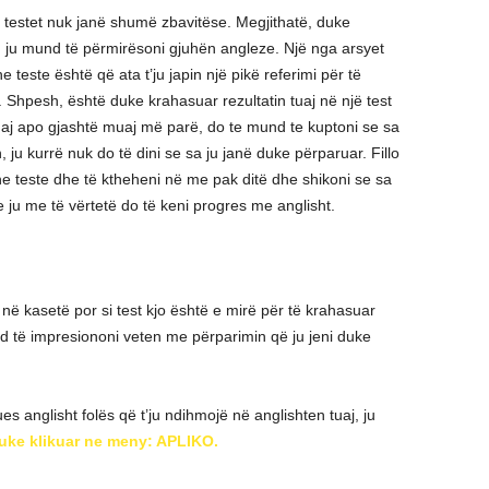
testet nuk janë shumë zbavitëse. Megjithatë, duke
, ju mund të përmirësoni gjuhën angleze. Një nga arsyet
teste është që ata t’ju japin një pikë referimi për të
 Shpesh, është duke krahasuar rezultatin tuaj në një test
aj apo gjashtë muaj më parë, do te mund te kuptoni se sa
ju kurrë nuk do të dini se sa ju janë duke përparuar. Fillo
e teste dhe të ktheheni në me pak ditë dhe shikoni se sa
 ju me të vërtetë do të keni progres me anglisht.
 në kasetë por si test kjo është e mirë për të krahasuar
d të impresiononi veten me përparimin që ju jeni duke
anglisht folës që t’ju ndihmojë në anglishten tuaj, ju
uke klikuar ne meny: APLIKO.