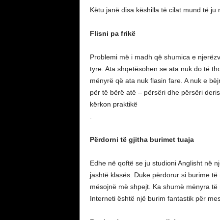
Këtu janë disa këshilla të cilat mund të j
Flisni pa frikë
Problemi më i madh që shumica e njerëzve
tyre. Ata shqetësohen se ata nuk do të tho
mënyrë që ata nuk flasin fare. A nuk e bë
për të bërë atë – përsëri dhe përsëri derisa
kërkon praktikë
.
Përdorni të gjitha burimet tuaja
Edhe në qoftë se ju studioni Anglisht në 
jashtë klasës. Duke përdorur si burime t
mësojnë më shpejt. Ka shumë mënyra të 
Interneti është një burim fantastik për me