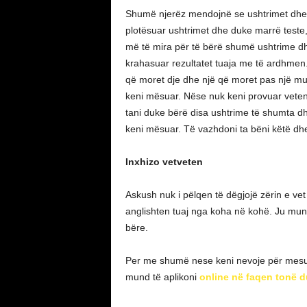
Shumë njerëz mendojnë se ushtrimet dhe 
plotësuar ushtrimet dhe duke marrë teste
më të mira për të bërë shumë ushtrime dhe 
krahasuar rezultatet tuaja me të ardhmen.
që moret dje dhe një që moret pas një mu
keni mësuar. Nëse nuk keni provuar veten, 
tani duke bërë disa ushtrime të shumta dh
keni mësuar. Të vazhdoni ta bëni këtë dhe
Inxhizo vetveten
Askush nuk i pëlqen të dëgjojë zërin e vet
anglishten tuaj nga koha në kohë. Ju mun
bëre.
Per me shumë nese keni nevoje për mesues 
mund të aplikoni
online në faqen tonë d