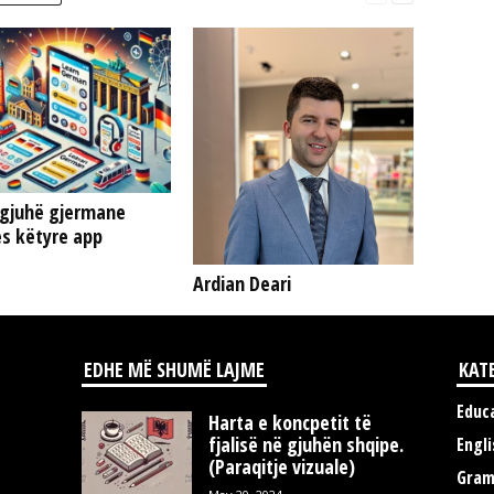
gjuhë gjermane
s këtyre app
Ardian Deari
EDHE MË SHUMË LAJME
KAT
Educ
Harta e koncpetit të
fjalisë në gjuhën shqipe.
Engli
(Paraqitje vizuale)
Gra