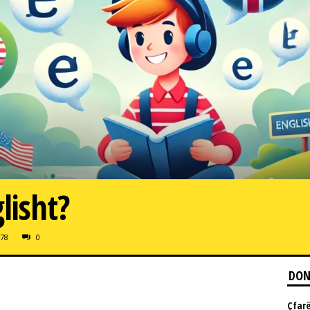
lisht?
78
0
DON
Çfarë