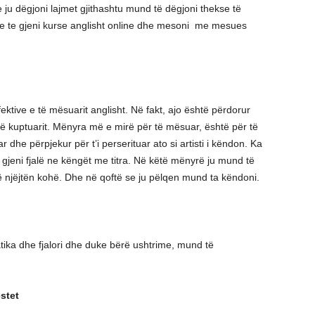
 ju dëgjoni lajmet gjithashtu mund të dëgjoni thekse të
 te gjeni kurse anglisht online dhe mesoni me mesues
tive e të mësuarit anglisht. Në fakt, ajo është përdorur
ë kuptuarit. Mënyra më e mirë për të mësuar, është për të
 dhe përpjekur për t’i perserituar ato si artisti i këndon. Ka
 gjeni fjalë ne këngët me titra. Në këtë mënyrë ju mund të
të njëjtën kohë. Dhe në qoftë se ju pëlqen mund ta këndoni.
atika dhe fjalori dhe duke bërë ushtrime, mund të
stet