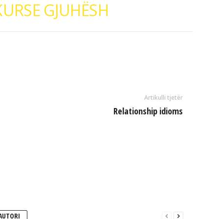
 KURSE GJUHËSH
Artikulli tjetër
Relationship idioms
AUTORI