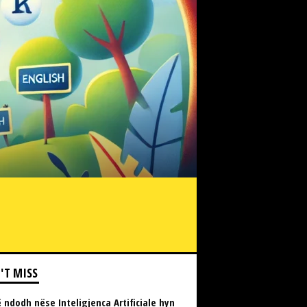
'T MISS
 ndodh nëse Inteligjenca Artificiale hyn