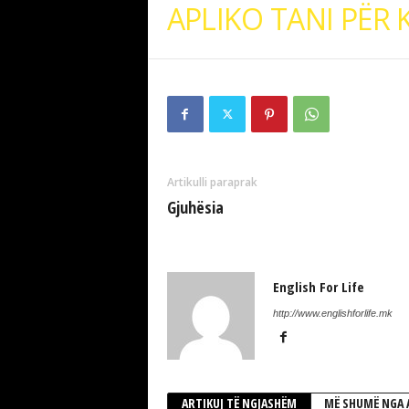
APLIKO TANI PËR
Artikulli paraprak
Gjuhësia
English For Life
http://www.englishforlife.mk
ARTIKUJ TË NGJASHËM
MË SHUMË NGA 