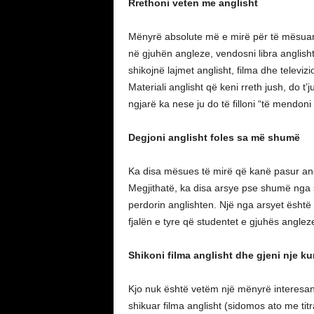
Rrethoni veten me anglisht
Mënyrë absolute më e mirë për të mësuar 
në gjuhën angleze, vendosni libra anglish
shikojnë lajmet anglisht, filma dhe televiz
Materiali anglisht që keni rreth jush, do 
ngjarë ka nese ju do të filloni “të mendoni
Degjoni anglisht foles sa më shumë
Ka disa mësues të mirë që kanë pasur angl
Megjithatë, ka disa arsye pse shumë nga 
perdorin anglishten. Një nga arsyet është s
fjalën e tyre që studentet e gjuhës angleze
Shikoni filma anglisht dhe gjeni nje ku
Kjo nuk është vetëm një mënyrë interesan
shikuar filma anglisht (sidomos ato me titra