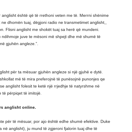
anglisht është që të rrethoni veten me të. Merrni shënime
t ne dhomën tuaj, dëgjoni radio ne transmetimet anglisht,,
ion. Flisni anglisht me shokët tuaj sa herë që mundeni.
t’ju ndihmoje juve te mësoni më shpejt dhe më shumë të
 në gjuhën angleze.”.
isht për ta mësuar gjuhën angleze si një gjuhë e dytë.
shkollat më të mira preferojnë të punësojnë punonjes qe
e anglisht folesit te ketë një rrjedhje të natyrshme në
 të përpiqet të imitojë.
rs anglisht online.
te për të mësuar, por ajo është edhe shumë efektive. Duke
 në anglisht), ju mund të zgjeroni fjalorin tuaj dhe të