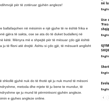
në lu
u ndihmojë për të zotëruar gjuhën angleze!
Englis
Use o
‘Pres
 ballafaqohen në mësimin e një gjuhe të re është frika e
shqi
në gjëra të sakta, ose se ata do të duket budallenj në
Englis
jnë këtë. Mënyra më e shpejtë për të mësuar çdo gjë është
GJYM
 ju të flisni atë drejtë. Ashtu si çdo gjë, të mësuarit anglisht
SHQI
Englis
Shor
Englis
një shkollë gjuhë nuk do të thotë që ju nuk mund të mësoni
Evolu
ë ndryshme, metoda dhe mjete të ju bene te mundur, të
Englis
ndryshme qe ju mund të përmirësoni gjuhën angleze.
simin e gjuhes angleze online.