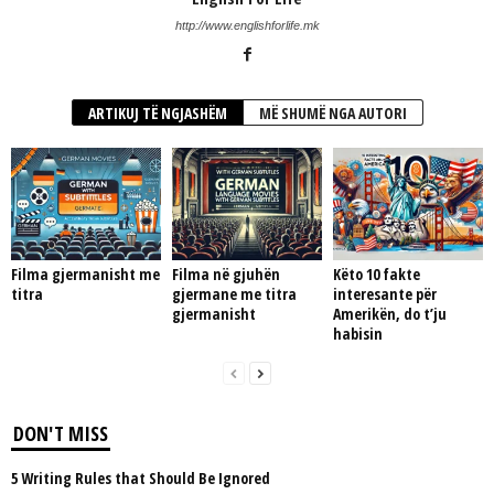
http://www.englishforlife.mk
ARTIKUJ TË NGJASHËM
MË SHUMË NGA AUTORI
Filma gjermanisht me
Filma në gjuhën
Këto 10 fakte
titra
gjermane me titra
interesante për
gjermanisht
Amerikën, do t’ju
habisin
DON'T MISS
5 Writing Rules that Should Be Ignored