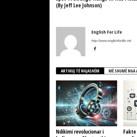
(By Jeff Lee Johnson)
English For Life
http://www.englishforlife.mk
ARTIKUJ TË NGJASHËM
MË SHUMË NGA 
Ndikimi revolucionar i
Fakte