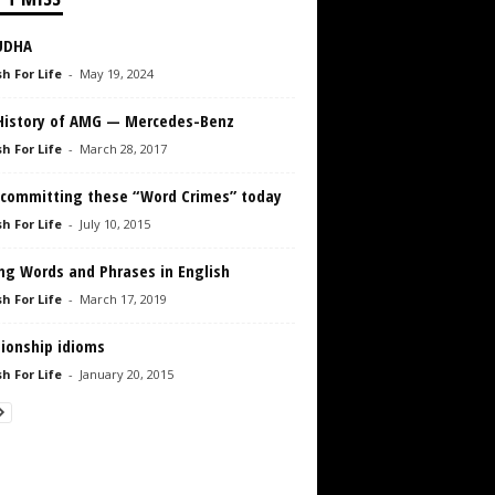
UDHA
h For Life
-
May 19, 2024
History of AMG — Mercedes-Benz
h For Life
-
March 28, 2017
 committing these “Word Crimes” today
h For Life
-
July 10, 2015
ng Words and Phrases in English
h For Life
-
March 17, 2019
tionship idioms
h For Life
-
January 20, 2015