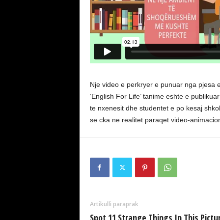
Nje video e perkryer e punuar nga pjesa e
‘English For Life’ tanime eshte e publikua
te nxenesit dhe studentet e po kesaj shkol
se cka ne realitet paraqet video-animacioni
Artikulli paraprak
Spot 11 Strange Things In This Pictu