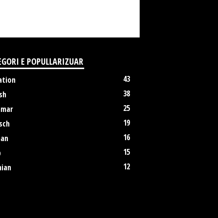
EGORI E POPULLARIZUAR
43
ation
38
sh
25
mmar
19
sch
16
an
15
p
12
nian