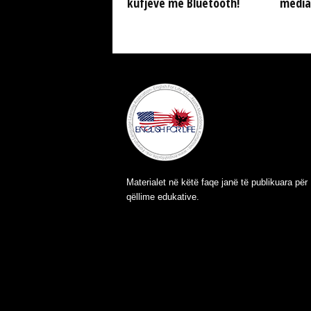
kufjeve me Bluetooth!
media
Materialet në këtë faqe janë të publikuara për
qëllime edukative.