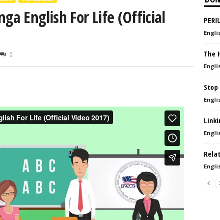
ga English For Life (Official
PERI
Englis
The 
0
Englis
Stop
Englis
Linki
Englis
Rela
Englis