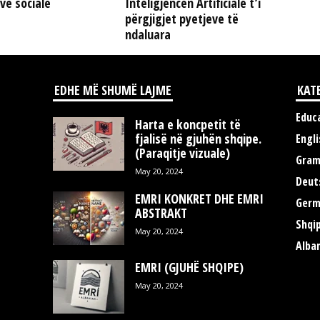
ve sociale
Inteligjencën Artificiale t’i
përgjigjet pyetjeve të
ndaluara
EDHE MË SHUMË LAJME
KAT
Educ
Harta e koncpetit të
fjalisë në gjuhën shqipe.
Engli
(Paraqitje vizuale)
Gra
May 20, 2024
Deut
EMRI KONKRET DHE EMRI
Germ
ABSTRAKT
Shqi
May 20, 2024
Alba
EMRI (GJUHË SHQIPE)
May 20, 2024