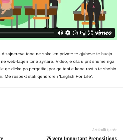
 dizajnereve tane ne shkollen private te gjuheve te huaja
r ne web-faqen tone zyrtare. Video, e cila u prit shume nga
le qe dicka po pergatitej por qe tani e kane rastin te shohin
. Me respekt stafi qendrore i ‘English For Life’.
Artikulli tjetër
re
75 very Important Prepositions