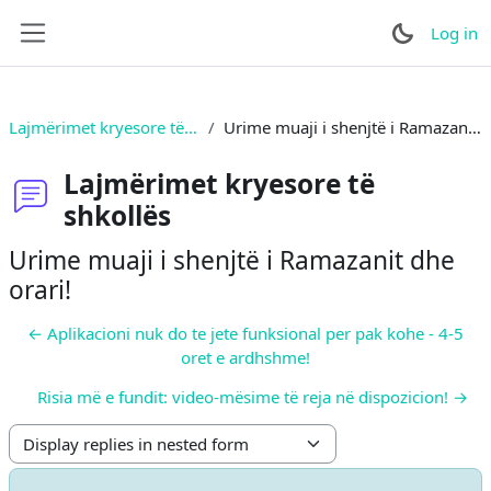
Skip to main content
Log in
Side panel
Lajmërimet kryesore të shkollës
Urime muaji i shenjtë i Ramazanit dhe orari!
Lajmërimet kryesore të
shkollës
Urime muaji i shenjtë i Ramazanit dhe
orari!
← Aplikacioni nuk do te jete funksional per pak kohe - 4-5
oret e ardhshme!
Risia më e fundit: video-mësime të reja në dispozicion! →
Display mode