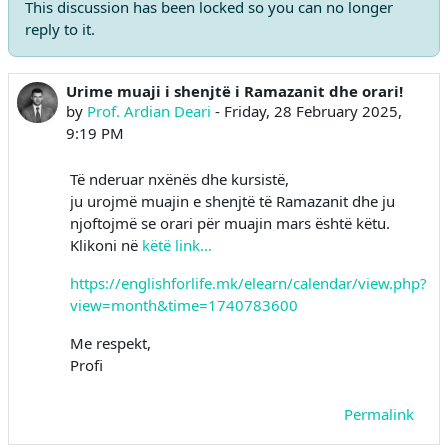
This discussion has been locked so you can no longer
reply to it.
Urime muaji i shenjtë i Ramazanit dhe orari!
Number of replies: 0
by
Prof. Ardian Deari
-
Friday, 28 February 2025,
9:19 PM
Të nderuar nxënës dhe kursistë,
ju urojmë muajin e shenjtë të Ramazanit dhe ju
njoftojmë se orari për muajin mars është këtu.
Klikoni në
këtë link...
https://englishforlife.mk/elearn/calendar/view.php?
view=month&time=1740783600
Me respekt,
Profi
Permalink