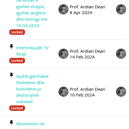
në lëndët e
gjuhës shqipe,
Prof. Ardian Deari
8 Apr 2024
gjuhës angleze
dhe biologji më
16.04.2024.
Locked
Intervista për TV
Prof. Ardian Deari
Alsat.
14 Feb 2024
Locked
Gjuhë gjermane:
Nxënësve dhe
kursistëve ju
Prof. Ardian Deari
10 Feb 2024
dëshirojmë
suksese!
Locked
Abonohuni në