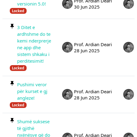
Prof. Ardian Deari
versionin 5.0!
30 Jun 2025
Locked
3 Ditet e
ardhshme do te
kemi nderprerje
Prof. Ardian Deari
ne app dhe
28 Jun 2025
sistem shkaku i
perditesimit!
Locked
Pushimi veror
për kurset e gj
Prof. Ardian Deari
28 Jun 2025
angleze!
Locked
Shumë suksese
të gjithë
nxënësve që do
Prof. Ardian Deari