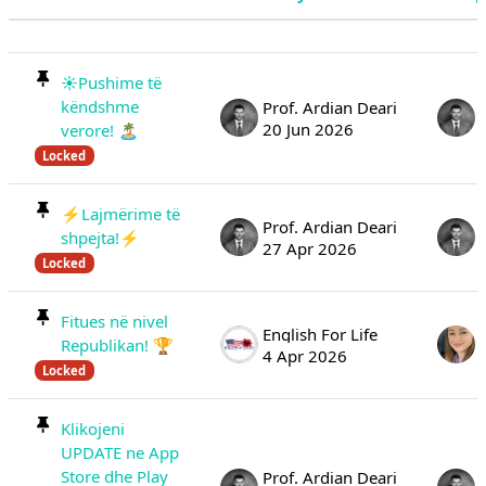
Status
List of discussions. Showing 100 of 1
☀️Pushime të
këndshme
Prof. Ardian Deari
20 Jun 2026
verore! 🏝️
Locked
⚡️Lajmërime të
Prof. Ardian Deari
shpejta!⚡️
27 Apr 2026
Locked
Fitues në nivel
English For Life
Republikan! 🏆
4 Apr 2026
Locked
Klikojeni
UPDATE ne App
Store dhe Play
Prof. Ardian Deari