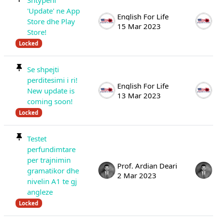
Shtypeni
'Update' ne App
English For Life
Store dhe Play
15 Mar 2023
Store!
Locked
Se shpejti
perditesimi i ri!
English For Life
New update is
13 Mar 2023
coming soon!
Locked
Testet
perfundimtare
per trajnimin
Prof. Ardian Deari
gramatikor dhe
2 Mar 2023
nivelin A1 te gj
angleze
Locked