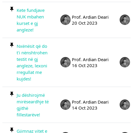
Kete fundjave
NUK mbahen
Prof. Ardian Deari
20 Oct 2023
kurset e gj
angleze!
Nxënësit që do
t'i nënshtrohen
testit në gj
Prof. Ardian Deari
16 Oct 2023
angleze, lexoni
rregullat me
kujdes!
Ju dëshirojmë
mirëseardhje të
Prof. Ardian Deari
14 Oct 2023
gjithë
fillestarëve!
Gjimnaz vitet e