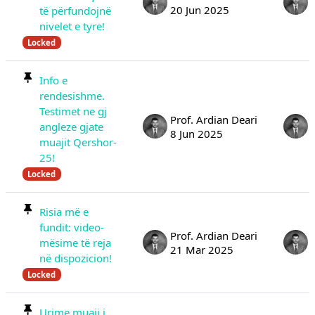
20 Jun 2025
të përfundojnë
nivelet e tyre!
Locked
Info e
rendesishme.
Testimet ne gj
Prof. Ardian Deari
angleze gjate
8 Jun 2025
muajit Qershor-
25!
Locked
Risia më e
fundit: video-
Prof. Ardian Deari
mësime të reja
21 Mar 2025
në dispozicion!
Locked
Urime muaji i