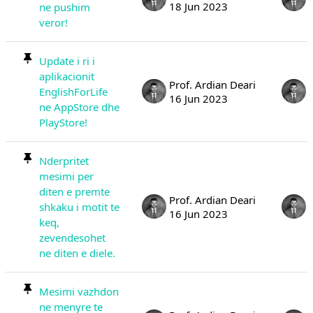
18 Jun 2023
ne pushim
veror!
Update i ri i
aplikacionit
Prof. Ardian Deari
EnglishForLife
16 Jun 2023
ne AppStore dhe
PlayStore!
Nderpritet
mesimi per
diten e premte
Prof. Ardian Deari
shkaku i motit te
16 Jun 2023
keq,
zevendesohet
ne diten e diele.
Mesimi vazhdon
ne menyre te