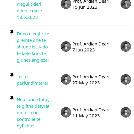
Prof. Ardian Deari
rregullt deri
15 Jun 2023
diten e diele
18.6.2023
Diten e enjte, te
premte dhe te
Prof. Ardian Deari
shtune NUK do
7 Jun 2023
te kete kurs te
gjuhes angleze!
Testet
Prof. Ardian Deari
27 May 2023
perfundimtare!
Nga tani e tutje,
te gjitha detyrat
Prof. Ardian Deari
do te kene
11 May 2023
kontrolle te
dyfishte!