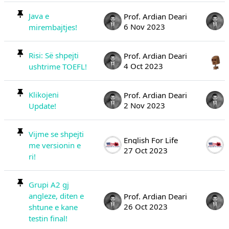
Java e
Prof. Ardian Deari
6 Nov 2023
mirembajtjes!
Risi: Së shpejti
Prof. Ardian Deari
4 Oct 2023
ushtrime TOEFL!
Klikojeni
Prof. Ardian Deari
2 Nov 2023
Update!
Vijme se shpejti
English For Life
me versionin e
27 Oct 2023
ri!
Grupi A2 gj
angleze, diten e
Prof. Ardian Deari
26 Oct 2023
shtune e kane
testin final!