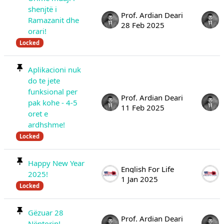
shenjtë i
Prof. Ardian Deari
Ramazanit dhe
28 Feb 2025
orari!
Locked
Aplikacioni nuk
do te jete
funksional per
Prof. Ardian Deari
pak kohe - 4-5
11 Feb 2025
oret e
ardhshme!
Locked
Happy New Year
English For Life
2025!
1 Jan 2025
Locked
Gëzuar 28
Prof. Ardian Deari
Nëntorin!