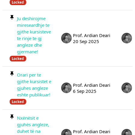
Locked
Ju deshirojme
mireseardhje te
gjithe kursisteve
Prof. Ardian Deari
te rinje te gj
20 Sep 2025
angleze dhe
gjermane!
Locked
Orari per te
gjithe kursistet e
Prof. Ardian Deari
gjuhes angleze
6 Sep 2025
eshte publikuar!
Locked
Nxënësit e
gjuhës angleze,
duhet të na
Prof. Ardian Deari