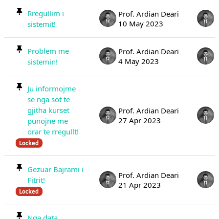
Rregullim i
Prof. Ardian Deari
10 May 2023
sistemit!
Problem me
Prof. Ardian Deari
4 May 2023
sistemin!
Ju informojme
se nga sot te
gjitha kurset
Prof. Ardian Deari
27 Apr 2023
punojne me
orar te rregullt!
Locked
Gezuar Bajrami i
Prof. Ardian Deari
Fitrit!
21 Apr 2023
Locked
Nga data