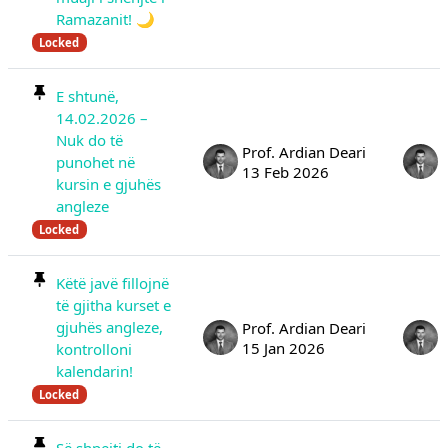
Ramazanit! 🌙
Locked
E shtunë,
14.02.2026 –
Nuk do të
Prof. Ardian Deari
punohet në
13 Feb 2026
kursin e gjuhës
angleze
Locked
Këtë javë fillojnë
të gjitha kurset e
gjuhës angleze,
Prof. Ardian Deari
15 Jan 2026
kontrolloni
kalendarin!
Locked