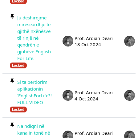
Locked
Ju dëshirojmë
mirëseardhje të
gjithë nxënësve
të rinjë në
Prof. Ardian Deari
18 Oct 2024
qendrën e
gjuhëve English
For Life.
Locked
Si ta perdorim
aplikacionin
Prof. Ardian Deari
'EnglishForLife?!
4 Oct 2024
FULL VIDEO
Locked
Na ndiqni në
kanalin tonë në
Prof. Ardian Deari