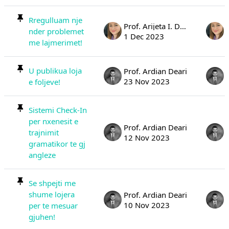
Rregulluam nje
Prof. Arijeta I. Deari
nder problemet
1 Dec 2023
me lajmerimet!
U publikua loja
Prof. Ardian Deari
23 Nov 2023
e foljeve!
Sistemi Check-In
per nxenesit e
Prof. Ardian Deari
trajnimit
12 Nov 2023
gramatikor te gj
angleze
Se shpejti me
shume lojera
Prof. Ardian Deari
10 Nov 2023
per te mesuar
gjuhen!