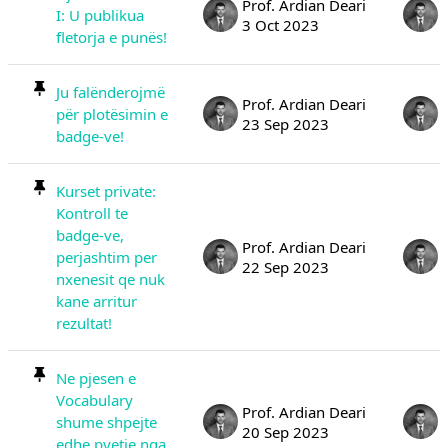
Prof. Ardian Deari
I: U publikua
3 Oct 2023
fletorja e punës!
Ju falënderojmë
Prof. Ardian Deari
për plotësimin e
23 Sep 2023
badge-ve!
Kurset private:
Kontroll te
badge-ve,
Prof. Ardian Deari
perjashtim per
22 Sep 2023
nxenesit qe nuk
kane arritur
rezultat!
Ne pjesen e
Vocabulary
Prof. Ardian Deari
shume shpejte
20 Sep 2023
edhe pyetje nga