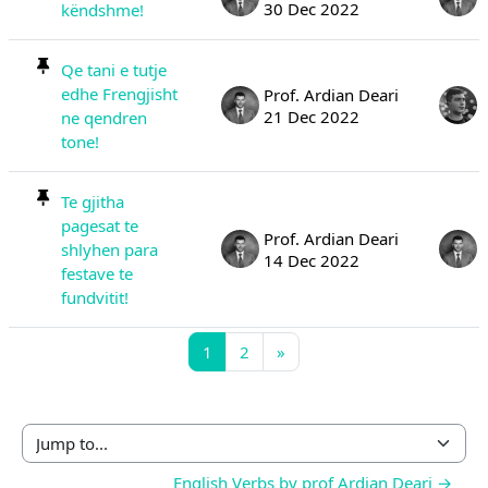
30 Dec 2022
këndshme!
Qe tani e tutje
edhe Frengjisht
Prof. Ardian Deari
21 Dec 2022
ne qendren
tone!
Te gjitha
pagesat te
Prof. Ardian Deari
shlyhen para
14 Dec 2022
festave te
fundvitit!
Page 1
Page 2
Next page
1
2
»
Jump to...
English Verbs by prof Ardian Deari →