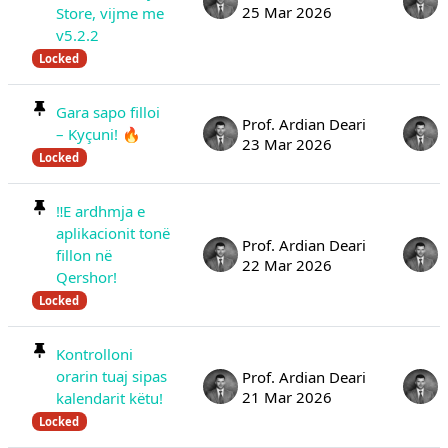
25 Mar 2026
Store, vijme me
v5.2.2
Locked
Gara sapo filloi
Prof. Ardian Deari
– Kyçuni! 🔥
23 Mar 2026
Locked
‼️E ardhmja e
aplikacionit tonë
Prof. Ardian Deari
fillon në
22 Mar 2026
Qershor!
Locked
Kontrolloni
orarin tuaj sipas
Prof. Ardian Deari
21 Mar 2026
kalendarit këtu!
Locked