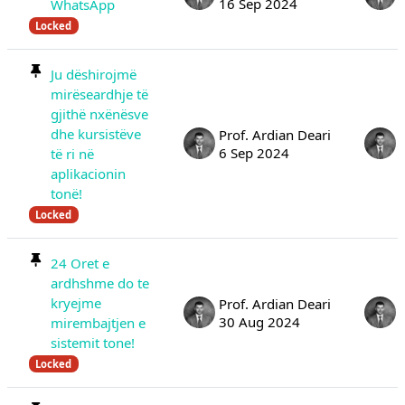
16 Sep 2024
WhatsApp
Locked
Ju dëshirojmë
mirëseardhje të
gjithë nxënësve
dhe kursistëve
Prof. Ardian Deari
6 Sep 2024
të ri në
aplikacionin
tonë!
Locked
24 Oret e
ardhshme do te
kryejme
Prof. Ardian Deari
30 Aug 2024
mirembajtjen e
sistemit tone!
Locked