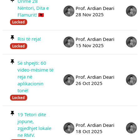
Urime 28
Nëntori, Dita e
Prof. Ardian Deari
28 Nov 2025
Flamurit! 🇦🇱
Locked
Risi të reja!
Prof. Ardian Deari
15 Nov 2025
Locked
Së shpejti: 60
video-mësime të
reja në
Prof. Ardian Deari
26 Oct 2025
aplikacionin
tonë!
Locked
19 Tetori dite
jopune,
Prof. Ardian Deari
zgjedhjet lokale
18 Oct 2025
ne RMV.