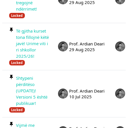
29 Aug 2025
tregojnë
ndërrimet!
Locked
Të gjitha kurset
tona fillojnë këtë
javë! Urime viti i
Prof. Ardian Deari
29 Aug 2025
ri shkollor
2025/26!
Locked
Shtypeni
përditëso
(UPDATE)!
Prof. Ardian Deari
10 Jul 2025
Versioni 5 është
publikuar!
Locked
Vijmë me