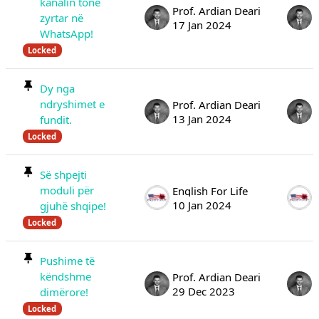
kanalin tonë
Prof. Ardian Deari
zyrtar në
17 Jan 2024
WhatsApp!
Locked
Dy nga
ndryshimet e
Prof. Ardian Deari
13 Jan 2024
fundit.
Locked
Së shpejti
moduli për
English For Life
10 Jan 2024
gjuhë shqipe!
Locked
Pushime të
këndshme
Prof. Ardian Deari
29 Dec 2023
dimërore!
Locked