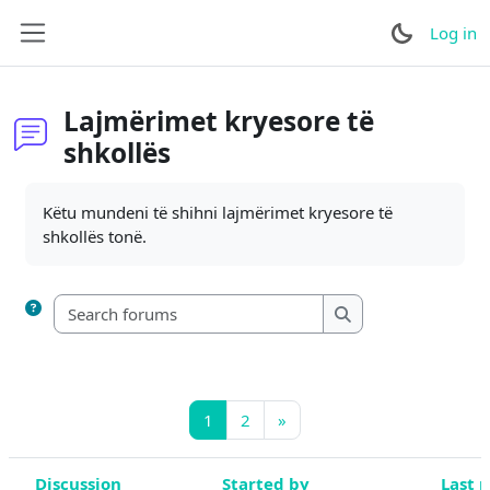
Skip to main content
Log in
Side panel
Lajmërimet kryesore të
shkollës
Completion requirements
Këtu mundeni të shihni lajmërimet kryesore të
shkollës tonë.
Search forums
Search forums
Page 1
Page 2
Next page
1
2
»
Discussion
Started by
Last 