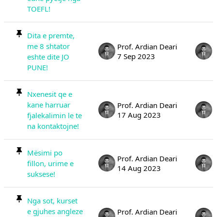
TOEFL!
Dita e premte,
me 8 shtator
Prof. Ardian Deari
7 Sep 2023
eshte dite JO
PUNE!
Nxenesit qe e
kane harruar
Prof. Ardian Deari
17 Aug 2023
fjalekalimin le te
na kontaktojne!
Mësimi po
Prof. Ardian Deari
fillon, urime e
14 Aug 2023
suksese!
Nga sot, kurset
e gjuhes angleze
Prof. Ardian Deari