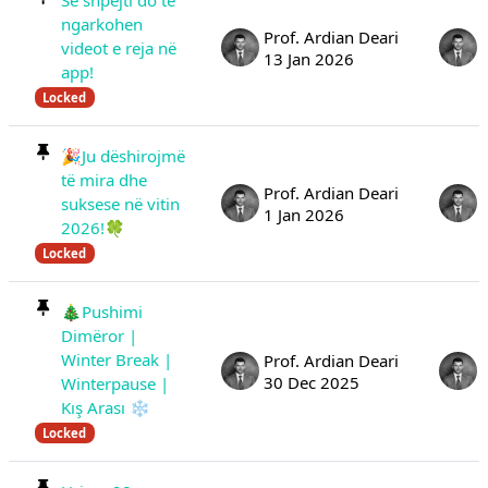
Së shpejti do të
ngarkohen
Prof. Ardian Deari
videot e reja në
13 Jan 2026
app!
Locked
🎉Ju dëshirojmë
të mira dhe
Prof. Ardian Deari
suksese në vitin
1 Jan 2026
2026!🍀
Locked
🎄Pushimi
Dimëror |
Winter Break |
Prof. Ardian Deari
30 Dec 2025
Winterpause |
Kış Arası ❄️
Locked