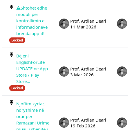
⚠️Shtohet edhe
moduli për
kontrollimin e
Prof. Ardian Deari
11 Mar 2026
informacioneve
brenda app-it!
Locked
Bëjeni
EnglishForLife
UPDATE në App
Prof. Ardian Deari
3 Mar 2026
Store / Play
Store...
Locked
Njoftim zyrtar,
ndryshime në
orar për
Prof. Ardian Deari
Ramazan! Urime
19 Feb 2026
muaji i shenjtë i