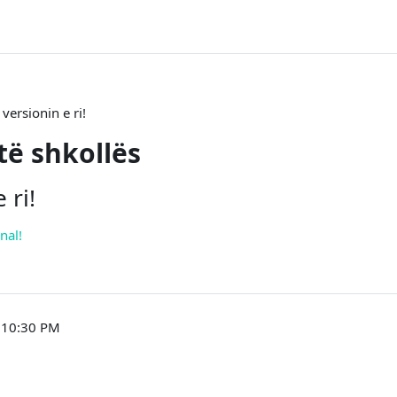
versionin e ri!
të shkollës
 ri!
nal!
, 10:30 PM