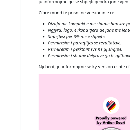
ju informojme qe se shpejti qendra jone vjen m
Cfare mund te prisni ne versionin e ri:
Dizajn me kompakt e me shume hapsire pe
Ngjyra, logo, e ikona tjera qe jane me leht
Shpejtesi per 3% me e shpejte.
Permiresim i paraqitjes se rezultateve.
Permiresim i perkthimeve ne gj shqipe.
Permiresim i shume detyrave (jo te gjithave
Njeherit, ju informojme se ky version eshte i 