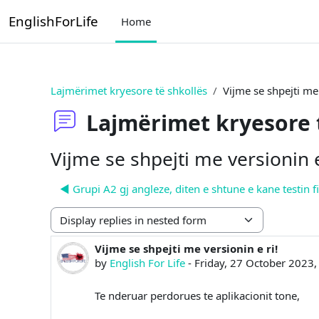
Skip to main content
EnglishForLife
Home
Lajmërimet kryesore të shkollës
Vijme se shpejti me 
Lajmërimet kryesore 
Vijme se shpejti me versionin e
◀︎ Grupi A2 gj angleze, diten e shtune e kane testin fi
Display mode
Vijme se shpejti me versionin e ri!
Number of replies: 0
by
English For Life
-
Friday, 27 October 2023
Te nderuar perdorues te aplikacionit tone,