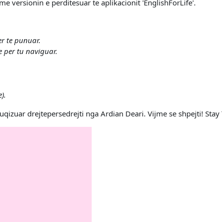
e versionin e perditesuar te aplikacionit 'EnglishForLife'.
r te punuar.
e per tu naviguar.
).
fuqizuar drejtepersedrejti nga Ardian Deari. Vijme se shpejti! Stay