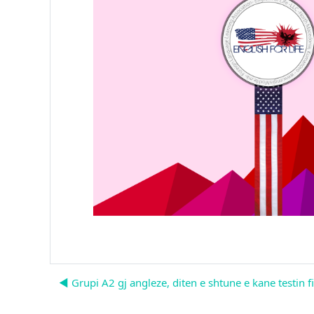
◀︎ Grupi A2 gj angleze, diten e shtune e kane testin fi