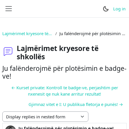
Skip to main content
Log in
Side panel
Lajmërimet kryesore të shkollës
Ju falënderojmë për plotësimin e badge-ve!
Lajmërimet kryesore të
shkollës
Ju falënderojmë për plotësimin e badge-
ve!
← Kurset private: Kontroll te badge-ve, perjashtim per
nxenesit qe nuk kane arritur rezultat!
Gjimnaz vitet e I: U publikua fletorja e punës! →
Display mode
Ju falënderojmë për plotësimin e badge-ve!
Number of replies: 0