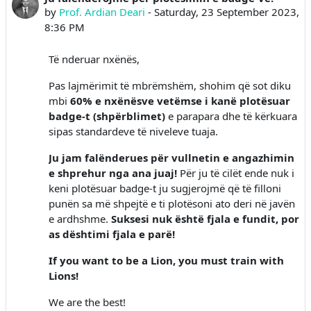
by
Prof. Ardian Deari
-
Saturday, 23 September 2023,
8:36 PM
Të nderuar nxënës,
Pas lajmërimit të mbrëmshëm, shohim që sot diku
mbi
60% e nxënësve vetëmse i kanë plotësuar
badge-t (shpërblimet)
e parapara dhe të kërkuara
sipas standardeve të niveleve tuaja.
Ju jam falënderues për vullnetin e angazhimin
e shprehur nga ana juaj!
Për ju të cilët ende nuk i
keni plotësuar badge-t ju sugjerojmë që të filloni
punën sa më shpejtë e ti plotësoni ato deri në javën
e ardhshme.
Suksesi nuk është fjala e fundit, por
as dështimi fjala e parë!
If you want to be a Lion, you must train with
Lions!
We are the best!