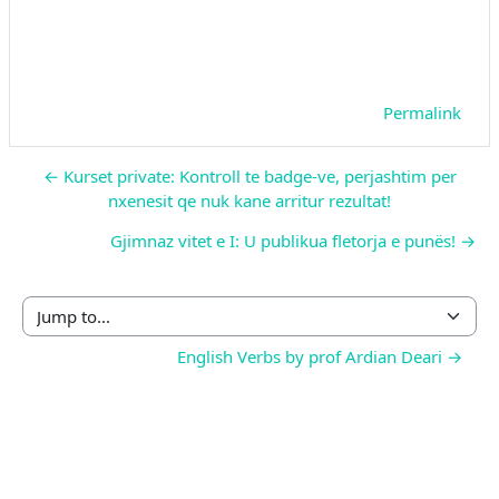
Permalink
← Kurset private: Kontroll te badge-ve, perjashtim per
nxenesit qe nuk kane arritur rezultat!
Gjimnaz vitet e I: U publikua fletorja e punës! →
Jump to...
English Verbs by prof Ardian Deari →