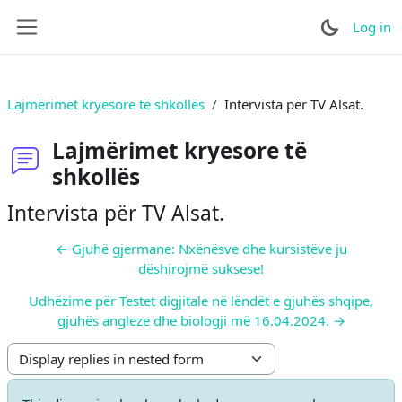
Skip to main content
Log in
Side panel
Lajmërimet kryesore të shkollës
Intervista për TV Alsat.
Lajmërimet kryesore të
shkollës
Intervista për TV Alsat.
← Gjuhë gjermane: Nxënësve dhe kursistëve ju
dëshirojmë suksese!
Udhëzime për Testet digjitale në lëndët e gjuhës shqipe,
gjuhës angleze dhe biologji më 16.04.2024. →
Display mode