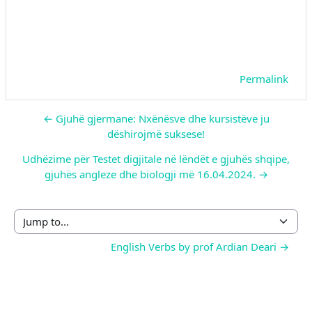
Permalink
← Gjuhë gjermane: Nxënësve dhe kursistëve ju
dëshirojmë suksese!
Udhëzime për Testet digjitale në lëndët e gjuhës shqipe,
gjuhës angleze dhe biologji më 16.04.2024. →
Jump to...
English Verbs by prof Ardian Deari →