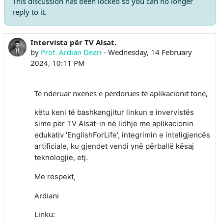
This discussion has been locked so you can no longer
reply to it.
Intervista për TV Alsat.
Number of replies: 0
by
Prof. Ardian Deari
-
Wednesday, 14 February
2024, 10:11 PM
Të nderuar nxënës e përdorues të aplikacionit tonë,
këtu keni të bashkangjitur linkun e invervistës
sime për TV Alsat-in në lidhje me aplikacionin
edukativ 'EnglishForLife', integrimin e inteligjencës
artificiale, ku gjendet vendi ynë përballë kësaj
teknologjie, etj.
Me respekt,
Ardiani
Linku: