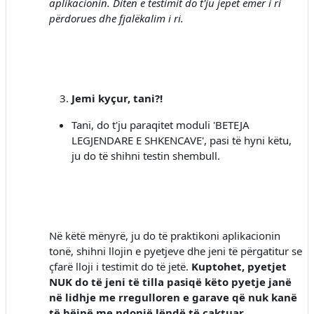
aplikacionin. Ditën e testimit do t'ju jepet emër i ri
përdorues dhe fjalëkalim i ri.
Jemi kyçur, tani?!
Tani, do t'ju paraqitet moduli 'BETEJA
LEGJENDARE E SHKENCAVE', pasi të hyni këtu,
ju do të shihni testin shembull.
Në këtë mënyrë, ju do të praktikoni aplikacionin
tonë, shihni llojin e pyetjeve dhe jeni të përgatitur se
çfarë lloji i testimit do të jetë.
Kuptohet, pyetjet
NUK do të jeni të tilla pasiqë këto pyetje janë
në lidhje me rregulloren e garave që nuk kanë
të bëjnë me ndonjë lëndë të caktuar.