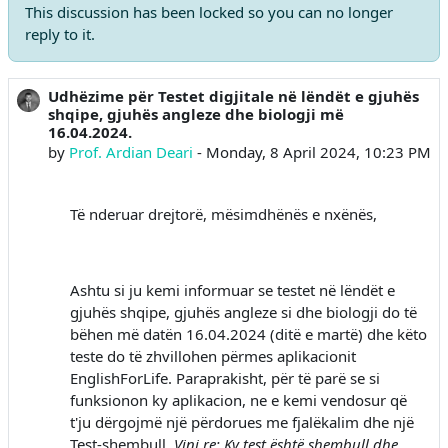
This discussion has been locked so you can no longer
reply to it.
Udhëzime për Testet digjitale në lëndët e gjuhës
Number of replies: 0
shqipe, gjuhës angleze dhe biologji më
16.04.2024.
by
Prof. Ardian Deari
-
Monday, 8 April 2024, 10:23 PM
Të nderuar drejtorë, mësimdhënës e nxënës,
Ashtu si ju kemi informuar se testet në lëndët e
gjuhës shqipe, gjuhës angleze si dhe biologji do të
bëhen më datën 16.04.2024 (ditë e martë) dhe këto
teste do të zhvillohen përmes aplikacionit
EnglishForLife. Paraprakisht, për të parë se si
funksionon ky aplikacion, ne e kemi vendosur që
t'ju dërgojmë një përdorues me fjalëkalim dhe një
Test-shembull.
Vini re: Ky test është shembull dhe