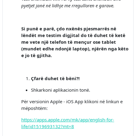
pyetjet janë në lidhje me rregulloren e garave.
Si punë e parë, çdo nxënës pjesmarrës në
lëndët me testim digjital do të duhet të ketë
me vete një telefon të mençur ose tablet
(mundet edhe ndonjë laptop), njërën nga këto
e jo të gjitha.
Çfarë duhet të bëni?!
Shkarkoni aplikacionin tonë.
Për versionin Apple - iOS App klikoni në linkun e
mëposhtëm:
https://apps.apple.com/mk/app/english-for-
life/id1519693132?mt=8