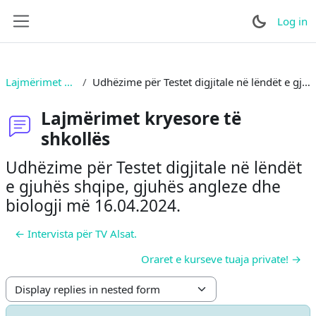
Skip to main content
Log in
Side panel
Lajmërimet kryesore të shkollës
Udhëzime për Testet digjitale në lëndët e gjuhës shqipe, gjuhës angleze dhe biologji më 16.04.2024.
Lajmërimet kryesore të
shkollës
Udhëzime për Testet digjitale në lëndët
e gjuhës shqipe, gjuhës angleze dhe
biologji më 16.04.2024.
← Intervista për TV Alsat.
Oraret e kurseve tuaja private! →
Display mode