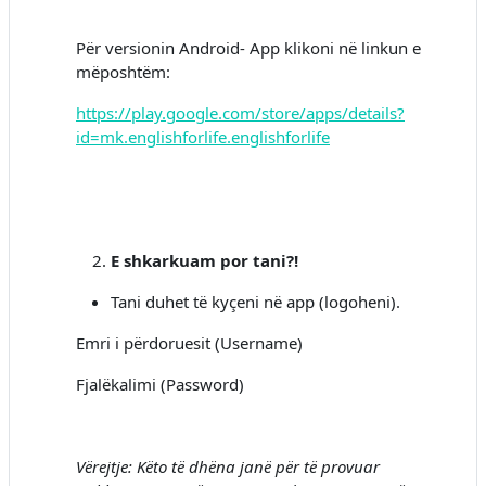
Për versionin Android- App klikoni në linkun e
mëposhtëm:
https://play.google.com/store/apps/details?
id=mk.englishforlife.englishforlife
E shkarkuam por tani?!
Tani duhet të kyçeni në app (logoheni).
Emri i përdoruesit (Username)
Fjalëkalimi (Password)
Vërejtje: Këto të dhëna janë për të provuar