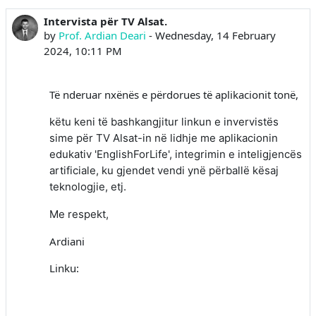
Intervista për TV Alsat.
Number of replies: 0
by
Prof. Ardian Deari
-
Wednesday, 14 February
2024, 10:11 PM
Të nderuar nxënës e përdorues të aplikacionit tonë,
këtu keni të bashkangjitur linkun e invervistës
sime për TV Alsat-in në lidhje me aplikacionin
edukativ 'EnglishForLife', integrimin e inteligjencës
artificiale, ku gjendet vendi ynë përballë kësaj
teknologjie, etj.
Me respekt,
Ardiani
Linku: