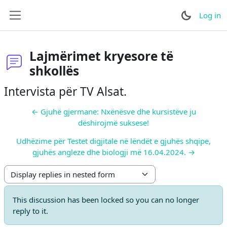
Skip to main content
Log in
Side panel
Lajmërimet kryesore të
shkollës
Intervista për TV Alsat.
← Gjuhë gjermane: Nxënësve dhe kursistëve ju
dëshirojmë suksese!
Udhëzime për Testet digjitale në lëndët e gjuhës shqipe,
gjuhës angleze dhe biologji më 16.04.2024. →
Display mode
This discussion has been locked so you can no longer
reply to it.