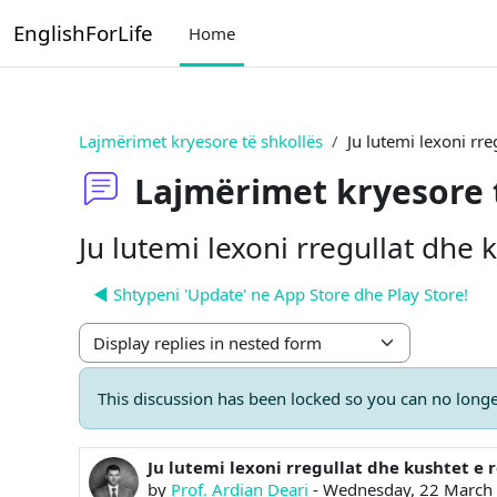
Skip to main content
EnglishForLife
Home
Lajmërimet kryesore të shkollës
Ju lutemi lexoni rre
Lajmërimet kryesore 
Ju lutemi lexoni rregullat dhe 
◀︎ Shtypeni 'Update' ne App Store dhe Play Store!
Display mode
This discussion has been locked so you can no longer
Ju lutemi lexoni rregullat dhe kushtet e r
Number of replies: 0
by
Prof. Ardian Deari
-
Wednesday, 22 March