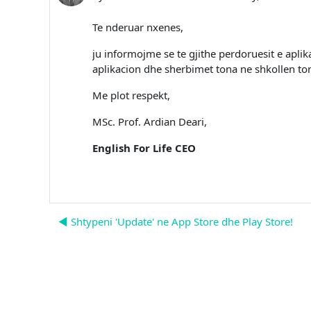
Te nderuar nxenes,
ju informojme se te gjithe perdoruesit e aplik
aplikacion dhe sherbimet tona ne shkollen to
Me plot respekt,
MSc. Prof. Ardian Deari,
English For Life CEO
◀︎ Shtypeni 'Update' ne App Store dhe Play Store!