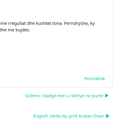
n me rregullat dhe kushtet tona. Perndryshe, ky
 dhe me kujdes.
Permalink
Sistemi i badge-eve u rikthye ne pune! ▶︎
English Verbs by prof Ardian Deari ▶︎