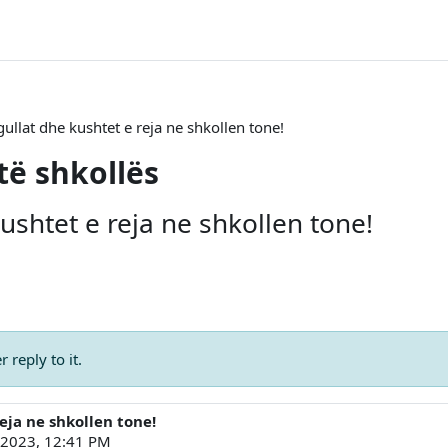
gullat dhe kushtet e reja ne shkollen tone!
të shkollës
kushtet e reja ne shkollen tone!
 reply to it.
eja ne shkollen tone!
 2023, 12:41 PM