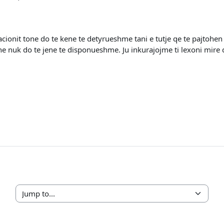
acionit tone do te kene te detyrueshme tani e tutje qe te pajtohe
ne nuk do te jene te disponueshme. Ju inkurajojme ti lexoni mire
Jump to...