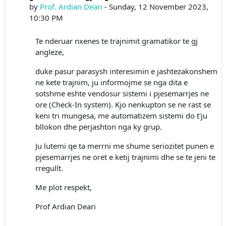
by
Prof. Ardian Deari
-
Sunday, 12 November 2023,
10:30 PM
Te nderuar nxenes te trajnimit gramatikor te gj
angleze,
duke pasur parasysh interesimin e jashtezakonshem
ne kete trajnim, ju informojme se nga dita e
sotshme eshte vendosur sistemi i pjesemarrjes ne
ore (Check-In system). Kjo nenkupton se ne rast se
keni tri mungesa, me automatizem sistemi do t'ju
bllokon dhe perjashton nga ky grup.
Ju lutemi qe ta merrni me shume seriozitet punen e
pjesemarrjes ne oret e ketij trajnimi dhe se te jeni te
rregullt.
Me plot respekt,
Prof Ardian Deari