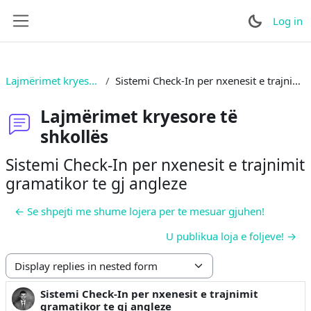
Skip to main content
Log in
Side panel
Lajmërimet kryesore të shkollës
Sistemi Check-In per nxenesit e trajnimit gramatikor te gj angleze
Lajmërimet kryesore të
shkollës
Sistemi Check-In per nxenesit e trajnimit
gramatikor te gj angleze
← Se shpejti me shume lojera per te mesuar gjuhen!
U publikua loja e foljeve! →
Display mode
Sistemi Check-In per nxenesit e trajnimit
Number of replies: 0
gramatikor te gj angleze