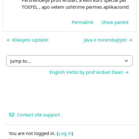
Pershendetje profi Ardian, a keni kurs special per
TOEFEL , apo vetem ushtrime permes aplikacionit!
Permalink
Show parent
← Klikojeni Update!
Java e mirembajtjes! →
Jump to...
English Verbs by prof Ardian Deari →
Contact site support
You are not logged in. (
Log in
)