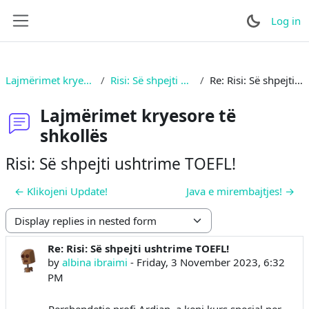
Skip to main content
Log in
Side panel
Lajmërimet kryesore të shkollës
Risi: Së shpejti ushtrime TOEFL!
Re: Risi: Së shpejti ushtrime TOEFL!
Lajmërimet kryesore të
shkollës
Risi: Së shpejti ushtrime TOEFL!
← Klikojeni Update!
Java e mirembajtjes! →
Display mode
Re: Risi: Së shpejti ushtrime TOEFL!
Number of replies: 0
by
albina ibraimi
-
Friday, 3 November 2023, 6:32
PM