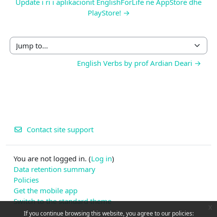
Update i ri i aplikacionit EnglishForLife ne AppStore dhe
PlayStore! →
Jump to...
English Verbs by prof Ardian Deari →
Contact site support
You are not logged in. (
Log in
)
Data retention summary
Policies
Get the mobile app
Switch to the standard theme
x
If you continue browsing this website, you agree to our policies: