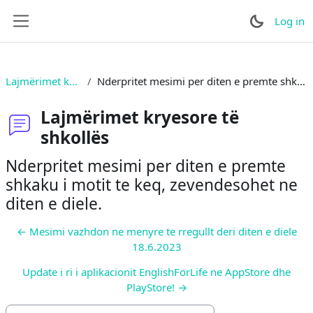
Skip to main content
Log in
Side panel
Lajmërimet kryesore të shkollës
Nderpritet mesimi per diten e premte shkaku i motit te keq, zevendesohet ne diten e diele.
Lajmërimet kryesore të
shkollës
Nderpritet mesimi per diten e premte
shkaku i motit te keq, zevendesohet ne
diten e diele.
← Mesimi vazhdon ne menyre te rregullt deri diten e diele
18.6.2023
Update i ri i aplikacionit EnglishForLife ne AppStore dhe
PlayStore! →