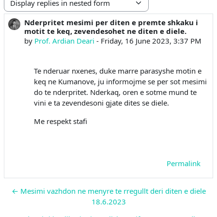
Display mode
Nderpritet mesimi per diten e premte shkaku i
Number of replies: 0
motit te keq, zevendesohet ne diten e diele.
by
Prof. Ardian Deari
-
Friday, 16 June 2023, 3:37 PM
Te nderuar nxenes, duke marre parasyshe motin e
keq ne Kumanove, ju informojme se per sot mesimi
do te nderpritet. Nderkaq, oren e sotme mund te
vini e ta zevendesoni gjate dites se diele.
Me respekt stafi
Permalink
← Mesimi vazhdon ne menyre te rregullt deri diten e diele
18.6.2023