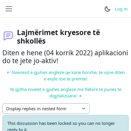
Skip to main content
Log in
Side panel
Lajmërimet kryesore të
shkollës
Diten e hene (04 korrik 2022) aplikacioni
do te jete jo-aktiv!
← Nxenesit e gjuhes angleze qe kane borxhe, te vijne diten
e enjte ose te premte!
Te gjitha nivelet e gjuhes angleze me fletore te punes te
digjitalizuara! →
Display mode
This discussion has been locked so you can no longer
reply to it.