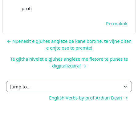
profi
Permalink
← Nxenesit e gjuhes angleze qe kane borxhe, te vijne diten
e enjte ose te premte!
Te gjitha nivelet e gjuhes angleze me fletore te punes te
digjitalizuara! →
Jump to...
English Verbs by prof Ardian Deari →