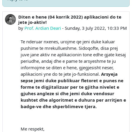
Diten e hene (04 korrik 2022) aplikacioni do te
Number of replies: 0
jete jo-aktiv!
by
Prof. Ardian Deari
-
Sunday, 3 July 2022, 10:33 PM
Te nderuar nxenes, urojme qe jeni duke kaluar
pushime te mrekullueshme. Sidoqofte, disa prej
juve jane aktiv ne aplikacionin tone edhe gjate kesaj
periudhe, andaj dhe e pame te arsyeshme te ju
informojme se diten e hene, gjegjesisht neser,
aplikacioni yne do te jete jo-funksional.
Arsyeja
sepse jemi duke publikuar fletoret e punes ne
forme te digjitalizuar per te gjitha nivelet e
gjuhes angleze si dhe jemi duke vendosur
kushtet dhe algoritmet e duhura per arritjen e
badge-ve dhe shperblimeve tjera.
Me respekt,