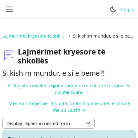
Skip to main content
Log in
Side panel
Lajmërimet kryesore të shkollës
Si kishim mundur, e si e beme?!
Lajmërimet kryesore të
shkollës
Si kishim mundur, e si e beme?!
← Te gjitha nivelet e gjuhes angleze me fletore te punes te
digjitalizuara!
Mesimi shtyhet per 4-5 dite. Dmth fillojme diten e shtune
me 20 Gusht →
Display mode