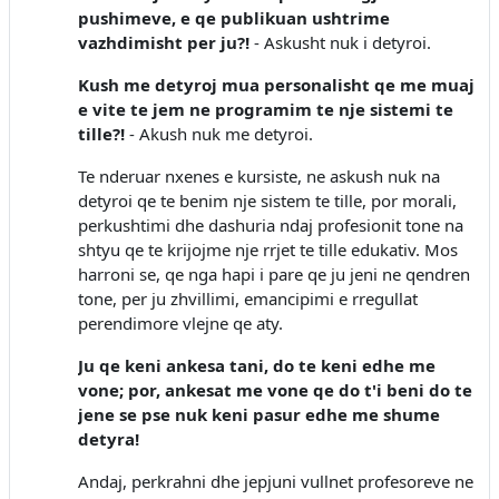
pushimeve, e qe publikuan ushtrime
vazhdimisht per ju?!
- Askusht nuk i detyroi.
Kush me detyroj mua personalisht qe me muaj
e vite te jem ne programim te nje sistemi te
tille?!
- Akush nuk me detyroi.
Te nderuar nxenes e kursiste, ne askush nuk na
detyroi qe te benim nje sistem te tille, por morali,
perkushtimi dhe dashuria ndaj profesionit tone na
shtyu qe te krijojme nje rrjet te tille edukativ. Mos
harroni se, qe nga hapi i pare qe ju jeni ne qendren
tone, per ju zhvillimi, emancipimi e rregullat
perendimore vlejne qe aty.
Ju qe keni ankesa tani, do te keni edhe me
vone; por, ankesat me vone qe do t'i beni do te
jene se pse nuk keni pasur edhe me shume
detyra!
Andaj, perkrahni dhe jepjuni vullnet profesoreve ne