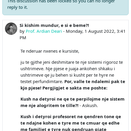
This discussion has been locked so you can no longer
reply to it.
Si kishim mundur, e si e beme?!
Number of replies: 0
by
Prof. Ardian Deari
-
Monday, 1 August 2022, 3:41
PM
Te nderuar nxenes e kursiste,
ju te gjithe jeni deshmitare te nje sistemi rigoroz te
ushtrimeve. Nje pjese e juaja ankohen shkaku i
ushtrimeve qe ju behen si kusht per te hyre ne
testet perfundimtare.
Por, valle te ndalemi pak te
kjo pjese! Pergjigjet e sakta me poshte:
Kush na detyroi ne qe te perpilojme nje sistem
me nje alogritem te tille?!
- Askush.
Kush i detyroi profesoret ne qendren tone qe
te ndajne kohen e tyre me te cmuar qe edhe
me familjet e tyre nuk qendruan gjate