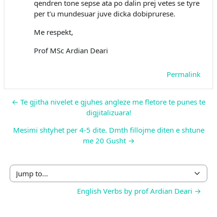
qendren tone sepse ata po dalin prej vetes se tyre
per t'u mundesuar juve dicka dobiprurese.
Me respekt,
Prof MSc Ardian Deari
Permalink
← Te gjitha nivelet e gjuhes angleze me fletore te punes te
digjitalizuara!
Mesimi shtyhet per 4-5 dite. Dmth fillojme diten e shtune
me 20 Gusht →
Jump to...
English Verbs by prof Ardian Deari →