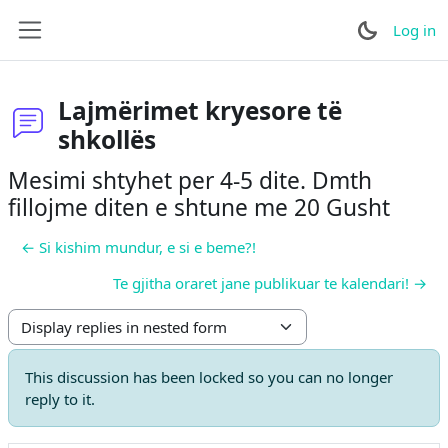
Skip to main content
Log in
Side panel
Lajmërimet kryesore të
shkollës
Mesimi shtyhet per 4-5 dite. Dmth
fillojme diten e shtune me 20 Gusht
← Si kishim mundur, e si e beme?!
Te gjitha oraret jane publikuar te kalendari! →
Display mode
This discussion has been locked so you can no longer
reply to it.