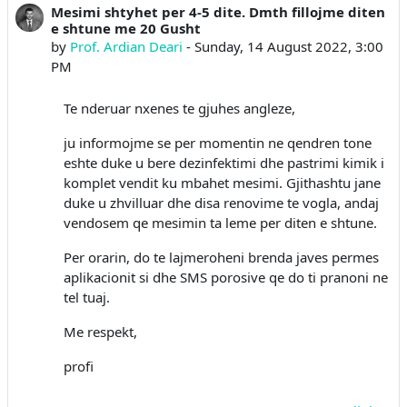
Mesimi shtyhet per 4-5 dite. Dmth fillojme diten
Number of replies: 0
e shtune me 20 Gusht
by
Prof. Ardian Deari
-
Sunday, 14 August 2022, 3:00
PM
Te nderuar nxenes te gjuhes angleze,
ju informojme se per momentin ne qendren tone
eshte duke u bere dezinfektimi dhe pastrimi kimik i
komplet vendit ku mbahet mesimi. Gjithashtu jane
duke u zhvilluar dhe disa renovime te vogla, andaj
vendosem qe mesimin ta leme per diten e shtune.
Per orarin, do te lajmeroheni brenda javes permes
aplikacionit si dhe SMS porosive qe do ti pranoni ne
tel tuaj.
Me respekt,
profi