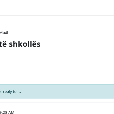
 Madh!
të shkollës
 reply to it.
 9:28 AM