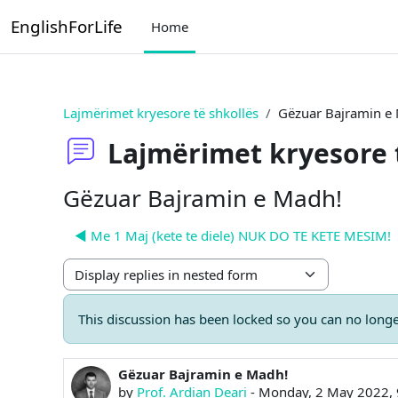
Skip to main content
EnglishForLife
Home
Lajmërimet kryesore të shkollës
Gëzuar Bajramin e
Lajmërimet kryesore 
Gëzuar Bajramin e Madh!
◀︎ Me 1 Maj (kete te diele) NUK DO TE KETE MESIM!
Display mode
This discussion has been locked so you can no longer
Gëzuar Bajramin e Madh!
Number of replies: 0
by
Prof. Ardian Deari
-
Monday, 2 May 2022,