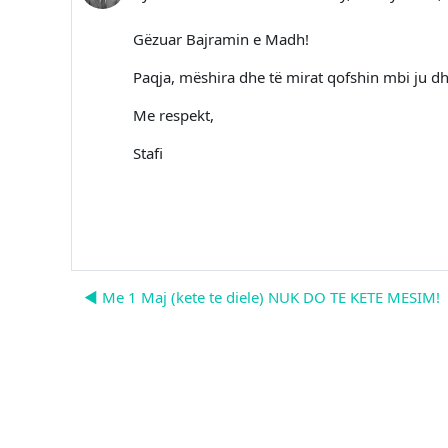
Gëzuar Bajramin e Madh!
Paqja, mëshira dhe të mirat qofshin mbi ju dh
Me respekt,
Stafi
◀︎ Me 1 Maj (kete te diele) NUK DO TE KETE MESIM!