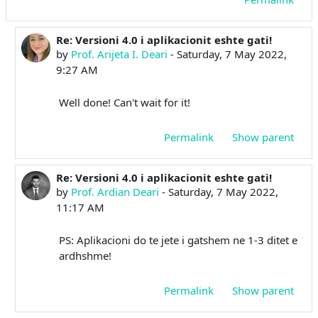
Re: Versioni 4.0 i aplikacionit eshte gati!
In reply to Prof. Ardian Deari
by
Prof. Arijeta I. Deari
-
Saturday, 7 May 2022,
9:27 AM
Well done! Can't wait for it!
Permalink
Show parent
Re: Versioni 4.0 i aplikacionit eshte gati!
In reply to Prof. Ardian Deari
by
Prof. Ardian Deari
-
Saturday, 7 May 2022,
11:17 AM
PS: Aplikacioni do te jete i gatshem ne 1-3 ditet e
ardhshme!
Permalink
Show parent