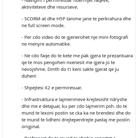
- Navigim i permiresuar ndermjet faqeve,
aktiviteteve dhe resurseve.
- SCORM-at dhe H5P tanime jane te perkrahura dhe
ne full screen mode.
- Per cdo video do te gjenerohet nje mini-fotografi
ne menyre automatike.
- Ne cdo faqe do te kete me pak gjera te prezantuara
qe te mos pengohen nxenesit me gjera jo te
nevojshme. Dmth do t'i keni sakte gjerat qe ju
duhen!
- Shpejtesi X2 e permiresuar.
- Infrastruktura e lajmerimeve krejtesisht ndryshe
dhe me e detajuar, ku per cdo lajmerim psh. do te
mund te lexoni postin se cka ka ne brendesi dhe do
te mund te lidheni drejteperdrejte pastaj me postin
origjinal.