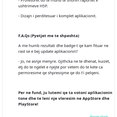
- Profesoret do te mund te shohin raportet e
ushtrimeve H5P.
- Dizajn i perditesuar i komplet aplikacionit.
F.A.Qs (Pyetjet me te shpeshta)
A me humb rezultati dhe badge-t qe kam fituar ne
rast se e bej update aplikacionin?
- Jo, ne asnje menyre. Gjithcka ne te dhenat, kuizet,
etj do te ngelet e njejte por vetem do te kete ca
permiresime qe shpresojme qe do t'i pelqeni.
Per ne fund, ju lutemi qe ta votoni aplikacionin
tone dhe te leni nje vleresim ne AppStore dhe
PlayStore!
Permalink