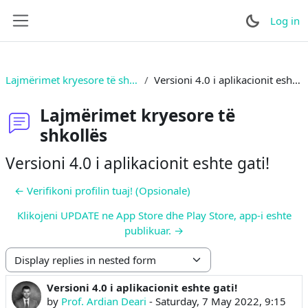
Skip to main content
Log in
Side panel
Lajmërimet kryesore të shkollës
Versioni 4.0 i aplikacionit eshte gati!
Lajmërimet kryesore të
shkollës
Versioni 4.0 i aplikacionit eshte gati!
← Verifikoni profilin tuaj! (Opsionale)
Klikojeni UPDATE ne App Store dhe Play Store, app-i eshte
publikuar. →
Display mode
Versioni 4.0 i aplikacionit eshte gati!
Number of replies: 2
by
Prof. Ardian Deari
-
Saturday, 7 May 2022, 9:15