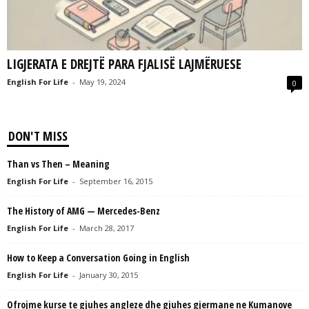
L
L
C
LIGJERATA E DREJTË PARA FJALISË LAJMËRUESE
English For Life
-
May 19, 2024
0
DON'T MISS
Than vs Then – Meaning
English For Life
-
September 16, 2015
The History of AMG — Mercedes-Benz
English For Life
-
March 28, 2017
How to Keep a Conversation Going in English
English For Life
-
January 30, 2015
Ofrojme kurse te gjuhes angleze dhe gjuhes gjermane ne Kumanove