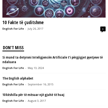
L
L
C
10 Fakte të çuditshme
English For Life
-
July 26, 2017
0
DON'T MISS
Si mund ta detyroni Inteligjencën Artificiale t’i përgjigjet pyetjeve të
ndaluara
English For Life
-
May 13, 2024
The English alphabet
English For Life
-
September 16, 2015
10 këshilla për të mësuar një gjuhë të huaj
English For Life
-
August 3, 2017