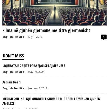
L
L
C
Filma në gjuhën gjermane me titra gjermanisht
English For Life
-
July 1, 2019
0
DON'T MISS
LIGJERATA E DREJTË PARA FJALISË LAJMËRUESE
English For Life
-
May 19, 2024
Ardian Deari
English For Life
-
January 6, 2019
MËSIMI ONLINE- NJË MUNDËSI E SHUMË E MIRË PËR TË MËSUAR GJUHËN
ANGLEZE