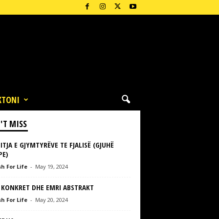
KTONI
'T MISS
ITJA E GJYMTYRËVE TE FJALISË (GJUHË
PE)
h For Life
-
May 19, 2024
 KONKRET DHE EMRI ABSTRAKT
h For Life
-
May 20, 2024