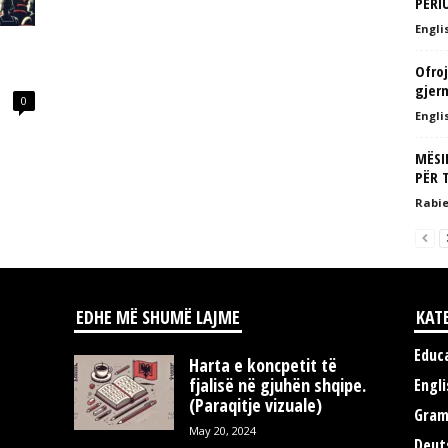
PERI
Englis
Ofro
gjer
0
Englis
MËSI
PËR 
Rabie
EDHE MË SHUMË LAJME
KAT
Educ
Harta e koncpetit të
fjalisë në gjuhën shqipe.
Engli
(Paraqitje vizuale)
Gra
May 20, 2024
Deut