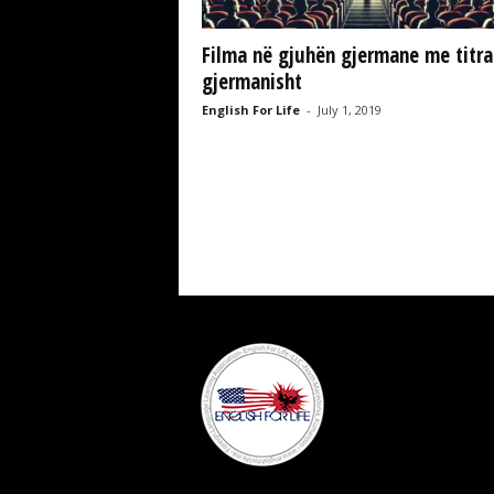
e
L
Filma në gjuhën gjermane me titra
L
gjermanisht
C
English For Life
-
July 1, 2019