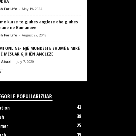
UDHA
h For Life
-
May 19, 2024
jme kurse te gjuhes angleze dhe gjuhes
mane ne Kumanove
h For Life
-
August 27, 2018
MI ONLINE- NJË MUNDËSI E SHUMË E MIRË
TË MËSUAR GJUHËN ANGLEZE
 Abazi
-
July 7, 2020
EGORI E POPULLARIZUAR
43
ation
38
sh
25
mmar
19
sch