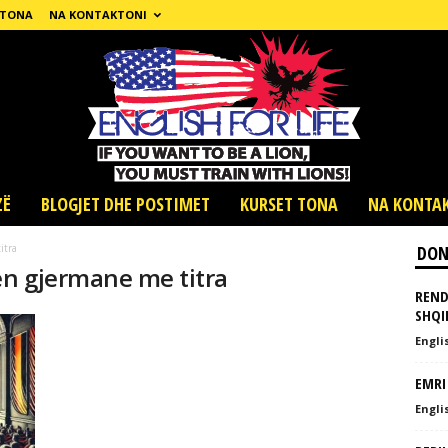
 TONA
NA KONTAKTONI
ZË
BLOGJET DHE POSTIMET
KURSET TONA
NA KONTA
itra
DON
en gjermane me titra
REND
SHQI
Englis
EMRI
Englis