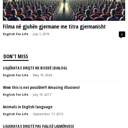
L
L
C
Filma në gjuhën gjermane me titra gjermanisht
English For Life
-
July 1, 2019
0
DON'T MISS
LIGJËRATA E DREJTE NE BISEDË (DIALOG)
English For Life
-
May 19, 2024
Wow this is not possible!!! Amazing illusions!
English For Life
-
July 19, 2017
Animals in English language
English For Life
-
September 17, 2015
LIGJERATA E DREJTË PAS FJALISË LAJMËRUESE