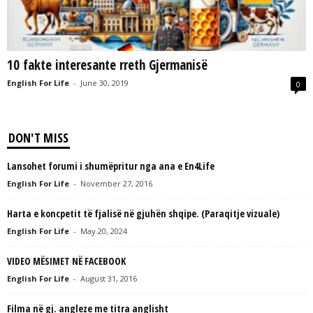
L
L
C
10 fakte interesante rreth Gjermanisë
English For Life
-
June 30, 2019
0
DON'T MISS
Lansohet forumi i shumëpritur nga ana e En4Life
English For Life
-
November 27, 2016
Harta e koncpetit të fjalisë në gjuhën shqipe. (Paraqitje vizuale)
English For Life
-
May 20, 2024
VIDEO MËSIMET NË FACEBOOK
English For Life
-
August 31, 2016
Filma në gj. angleze me titra anglisht