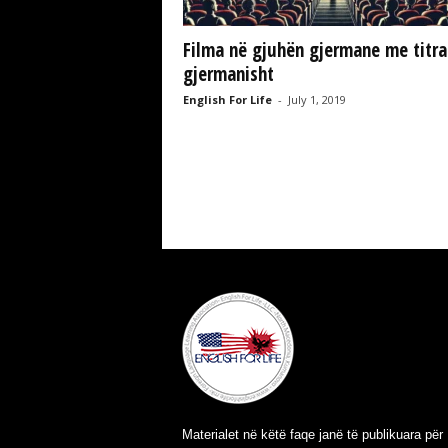
e
L
Filma në gjuhën gjermane me titra
L
gjermanisht
C
English For Life
-
July 1, 2019
Materialet në këtë faqe janë të publikuara për