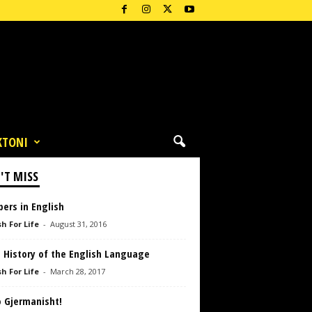
KTONI
'T MISS
ers in English
h For Life
-
August 31, 2016
t History of the English Language
h For Life
-
March 28, 2017
 Gjermanisht!