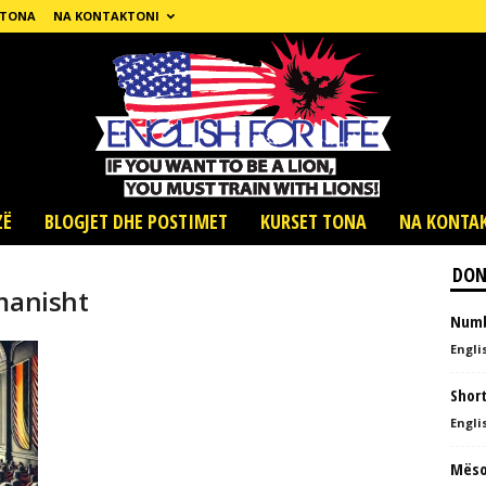
 TONA
NA KONTAKTONI
ZË
BLOGJET DHE POSTIMET
KURSET TONA
NA KONTA
DON
rmanisht
Numb
Englis
Shor
Englis
Mëso