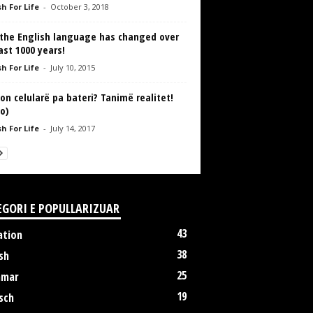
h For Life
-
October 3, 2018
the English language has changed over
ast 1000 years!
h For Life
-
July 10, 2015
on celularë pa bateri? Tanimë realitet!
o)
h For Life
-
July 14, 2017
EGORI E POPULLARIZUAR
43
ation
38
sh
25
mmar
19
sch