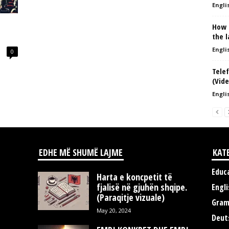
Englis
How 
the l
Englis
0
Telef
(Vide
Englis
EDHE MË SHUMË LAJME
KAT
Educ
Harta e koncpetit të
fjalisë në gjuhën shqipe.
Engli
(Paraqitje vizuale)
Gra
May 20, 2024
Deut