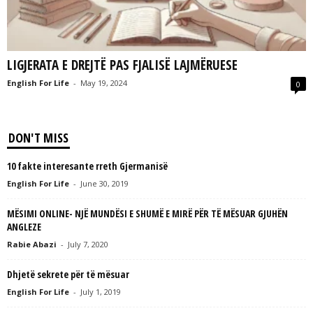
L
L
C
LIGJERATA E DREJTË PAS FJALISË LAJMËRUESE
English For Life
-
May 19, 2024
0
DON'T MISS
10 fakte interesante rreth Gjermanisë
English For Life
-
June 30, 2019
MËSIMI ONLINE- NJË MUNDËSI E SHUMË E MIRË PËR TË MËSUAR GJUHËN
ANGLEZE
Rabie Abazi
-
July 7, 2020
Dhjetë sekrete për të mësuar
English For Life
-
July 1, 2019