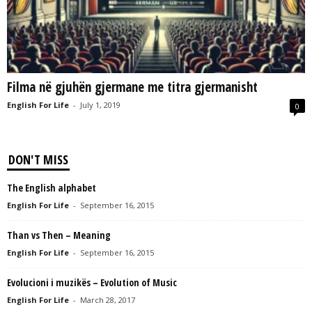
L
L
C
Filma në gjuhën gjermane me titra gjermanisht
English For Life
-
July 1, 2019
0
DON'T MISS
The English alphabet
English For Life
-
September 16, 2015
Than vs Then – Meaning
English For Life
-
September 16, 2015
Evolucioni i muzikës – Evolution of Music
English For Life
-
March 28, 2017