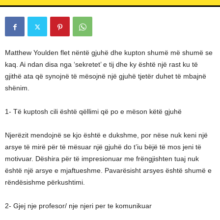
L
L
C
Matthew Youlden flet nëntë gjuhë dhe kupton shumë më shumë se
kaq. Ai ndan disa nga ‘sekretet’ e tij dhe ky është një rast ku të
gjithë ata që synojnë të mësojnë një gjuhë tjetër duhet të mbajnë
shënim.
1- Të kuptosh cili është qëllimi që po e mëson këtë gjuhë
Njerëzit mendojnë se kjo është e dukshme, por nëse nuk keni një
arsye të mirë për të mësuar një gjuhë do t’iu bëjë të mos jeni të
motivuar. Dëshira për të impresionuar me frëngjishten tuaj nuk
është një arsye e mjaftueshme. Pavarësisht arsyes është shumë e
rëndësishme përkushtimi.
2- Gjej nje profesor/ nje njeri per te komunikuar