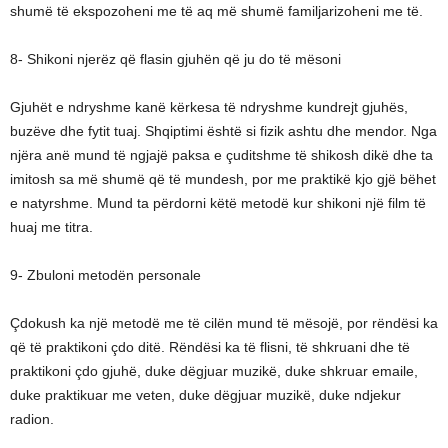
shumë të ekspozoheni me të aq më shumë familjarizoheni me të.
8- Shikoni njerëz që flasin gjuhën që ju do të mësoni
Gjuhët e ndryshme kanë kërkesa të ndryshme kundrejt gjuhës,
buzëve dhe fytit tuaj. Shqiptimi është si fizik ashtu dhe mendor. Nga
njëra anë mund të ngjajë paksa e çuditshme të shikosh dikë dhe ta
imitosh sa më shumë që të mundesh, por me praktikë kjo gjë bëhet
e natyrshme. Mund ta përdorni këtë metodë kur shikoni një film të
huaj me titra.
9- Zbuloni metodën personale
Çdokush ka një metodë me të cilën mund të mësojë, por rëndësi ka
që të praktikoni çdo ditë. Rëndësi ka të flisni, të shkruani dhe të
praktikoni çdo gjuhë, duke dëgjuar muzikë, duke shkruar emaile,
duke praktikuar me veten, duke dëgjuar muzikë, duke ndjekur
radion.