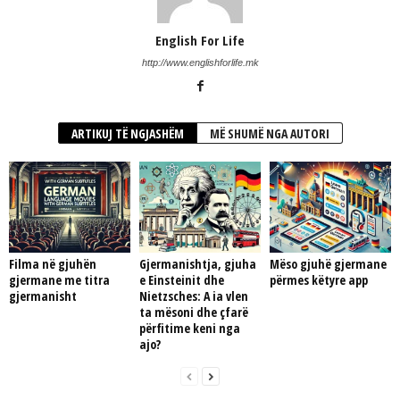
English For Life
http://www.englishforlife.mk
ARTIKUJ TË NGJASHËM
MË SHUMË NGA AUTORI
Filma në gjuhën
Gjermanishtja, gjuha
Mëso gjuhë gjermane
gjermane me titra
e Einsteinit dhe
përmes këtyre app
gjermanisht
Nietzsches: A ia vlen
ta mësoni dhe çfarë
përfitime keni nga
ajo?