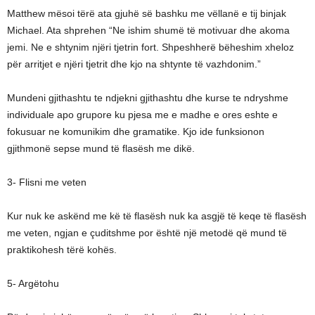
Matthew mësoi tërë ata gjuhë së bashku me vëllanë e tij binjak
Michael. Ata shprehen “Ne ishim shumë të motivuar dhe akoma
jemi. Ne e shtynim njëri tjetrin fort. Shpeshherë bëheshim xheloz
për arritjet e njëri tjetrit dhe kjo na shtynte të vazhdonim.”
Mundeni gjithashtu te ndjekni gjithashtu dhe kurse te ndryshme
individuale apo grupore ku pjesa me e madhe e ores eshte e
fokusuar ne komunikim dhe gramatike. Kjo ide funksionon
gjithmonë sepse mund të flasësh me dikë.
3- Flisni me veten
Kur nuk ke askënd me kë të flasësh nuk ka asgjë të keqe të flasësh
me veten, ngjan e çuditshme por është një metodë që mund të
praktikohesh tërë kohës.
5- Argëtohu