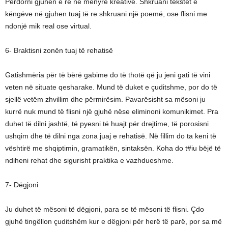
Përdorni gjuhën e re në mënyrë kreative. Shkruani tekstet e
këngëve në gjuhen tuaj të re shkruani një poemë, ose flisni me
ndonjë mik real ose virtual.
6- Braktisni zonën tuaj të rehatisë
Gatishmëria për të bërë gabime do të thotë që ju jeni gati të vini
veten në situate qesharake. Mund të duket e çuditshme, por do të
sjellë vetëm zhvillim dhe përmirësim. Pavarësisht sa mësoni ju
kurrë nuk mund të flisni një gjuhë nëse eliminoni komunikimet. Pra
duhet të dilni jashtë, të pyesni të huajt për drejtime, të porosisni
ushqim dhe të dilni nga zona juaj e rehatisë. Në fillim do ta keni të
vështirë me shqiptimin, gramatikën, sintaksën. Koha do t#iu bëjë të
ndiheni rehat dhe sigurisht praktika e vazhdueshme.
7- Dëgjoni
Ju duhet të mësoni të dëgjoni, para se të mësoni të flisni. Çdo
gjuhë tingëllon çuditshëm kur e dëgjoni për herë të parë, por sa më