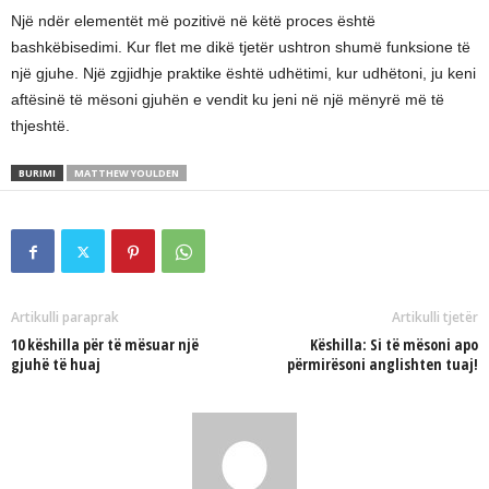
Një ndër elementët më pozitivë në këtë proces është
bashkëbisedimi. Kur flet me dikë tjetër ushtron shumë funksione të
një gjuhe. Një zgjidhje praktike është udhëtimi, kur udhëtoni, ju keni
aftësinë të mësoni gjuhën e vendit ku jeni në një mënyrë më të
thjeshtë.
BURIMI
MATTHEW YOULDEN
Artikulli paraprak
Artikulli tjetër
10 këshilla për të mësuar një
Këshilla: Si të mësoni apo
gjuhë të huaj
përmirësoni anglishten tuaj!