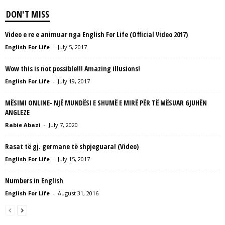
DON'T MISS
Video e re e animuar nga English For Life (Official Video 2017)
English For Life
-
July 5, 2017
Wow this is not possible!!! Amazing illusions!
English For Life
-
July 19, 2017
MËSIMI ONLINE- NJË MUNDËSI E SHUMË E MIRË PËR TË MËSUAR GJUHËN
ANGLEZE
Rabie Abazi
-
July 7, 2020
Rasat të gj. germane të shpjeguara! (Video)
English For Life
-
July 15, 2017
Numbers in English
English For Life
-
August 31, 2016