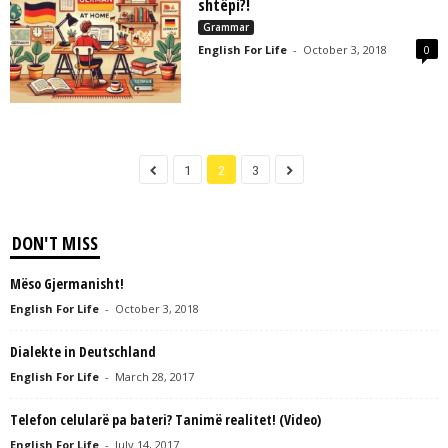
shtëpi?!
Grammar
English For Life
-
October 3, 2018
0
1
2
3
DON'T MISS
Mëso Gjermanisht!
English For Life
-
October 3, 2018
Dialekte in Deutschland
English For Life
-
March 28, 2017
Telefon celularë pa bateri? Tanimë realitet! (Video)
English For Life
-
July 14, 2017