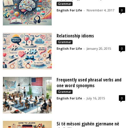
Grammar
English For Life
-
November 4, 2017
0
Relationship idioms
Grammar
English For Life
-
January 20, 2015
0
Frequently used phrasal verbs and
one word synonyms
Grammar
English For Life
-
July 16, 2015
0
Si të mësoni gjuhën gjermane në