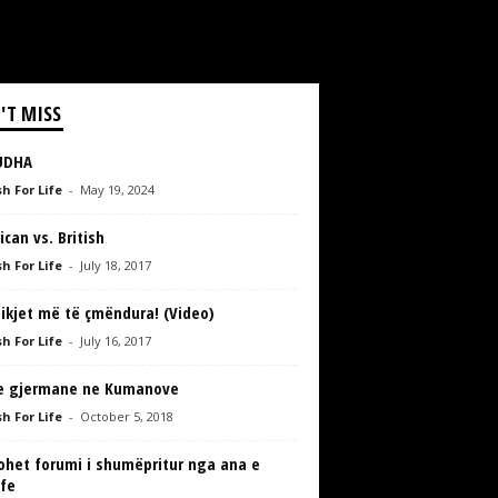
'T MISS
UDHA
h For Life
-
May 19, 2024
can vs. British
h For Life
-
July 18, 2017
ikjet më të çmëndura! (Video)
h For Life
-
July 16, 2017
e gjermane ne Kumanove
h For Life
-
October 5, 2018
ohet forumi i shumëpritur nga ana e
ife