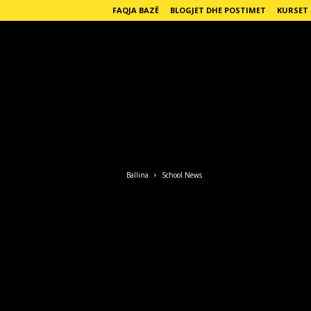
FAQJA BAZË
BLOGJET DHE POSTIMET
KURSET
E
n
g
Ballina
School News
l
i
s
h
F
o
r
L
i
f