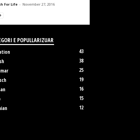
h For Life
-
November 27, 2016
EGORI E POPULLARIZUAR
43
ation
38
sh
25
mmar
19
sch
16
an
15
p
12
nian