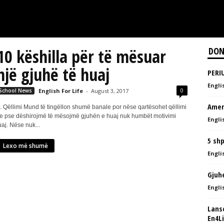
10 këshilla për të mësuar
DON
një gjuhë të huaj
PERI
Englis
0
School News
English For Life
-
August 3, 2017
Ameri
. Qëllimi Mund të tingëllon shumë banale por nëse qartësohet qëllimi
e pse dëshirojmë të mësojmë gjuhën e huaj nuk humbët motivimi
Englis
uaj. Nëse nuk...
5 shp
Lexo më shumë
Englis
Gjuh
Englis
Lans
En4L