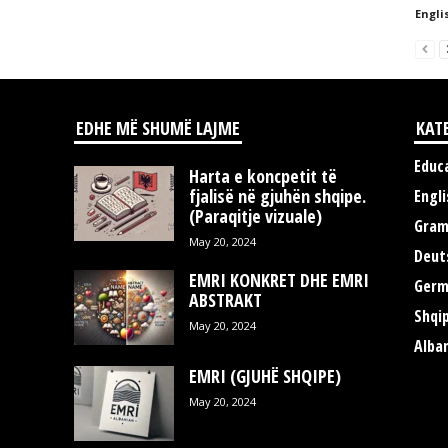
Englis
EDHE MË SHUMË LAJME
KAT
Educ
Harta e koncpetit të
fjalisë në gjuhën shqipe.
Engli
(Paraqitje vizuale)
Gra
May 20, 2024
Deut
EMRI KONKRET DHE EMRI
Germ
ABSTRAKT
Shqi
May 20, 2024
Alba
EMRI (GJUHË SHQIPE)
May 20, 2024