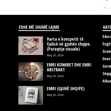
EDHE MË SHUMË LAJME
KAT
Educ
Harta e koncpetit të
fjalisë në gjuhën shqipe.
Engli
(Paraqitje vizuale)
Gra
May 20, 2024
Deut
EMRI KONKRET DHE EMRI
Germ
ABSTRAKT
Shqi
May 20, 2024
Alba
EMRI (GJUHË SHQIPE)
May 20, 2024