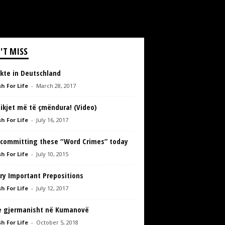
'T MISS
kte in Deutschland
h For Life
-
March 28, 2017
ikjet më të çmëndura! (Video)
h For Life
-
July 16, 2017
 committing these “Word Crimes” today
h For Life
-
July 10, 2015
ry Important Prepositions
h For Life
-
July 12, 2017
e gjermanisht në Kumanovë
h For Life
-
October 5, 2018