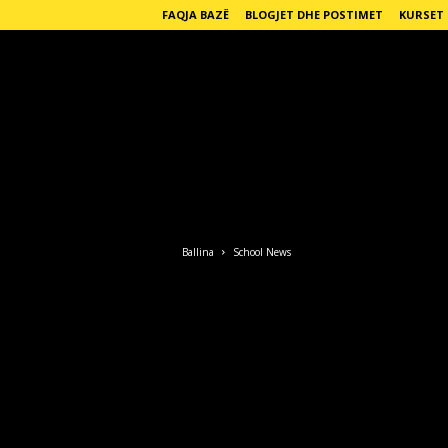
FAQJA BAZË
BLOGJET DHE POSTIMET
KURSET
E
n
g
Ballina
School News
l
i
s
h
F
o
r
L
i
f