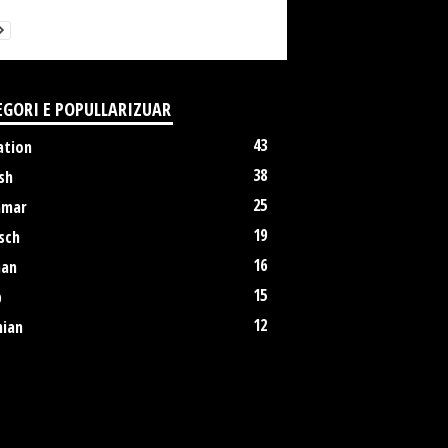
EGORI E POPULLARIZUAR
43
ation
38
sh
25
mmar
19
sch
16
an
15
p
12
nian