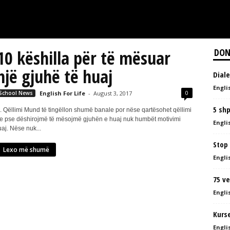
10 këshilla për të mësuar
DON
një gjuhë të huaj
Diale
Englis
0
School News
English For Life
-
August 3, 2017
5 shp
. Qëllimi Mund të tingëllon shumë banale por nëse qartësohet qëllimi
e pse dëshirojmë të mësojmë gjuhën e huaj nuk humbët motivimi
Englis
uaj. Nëse nuk...
Stop
Lexo më shumë
Englis
75 ve
Englis
Kurs
Englis