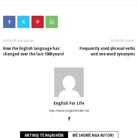
Artikulli paraprak
Artikulli tjetër
How the English language has
Frequently used phrasal verbs
changed over the last 1000 years!
and one word synonyms
English For Life
http://www.englishforlife.mk
ARTIKUJ TË NGJASHËM
MË SHUMË NGA AUTORI