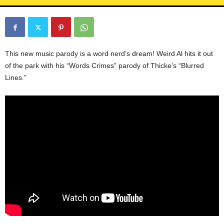
L
L
C
This new music parody is a word nerd’s dream! Weird Al hits it out
of the park with his “Words Crimes” parody of Thicke’s “Blurred
Lines.”