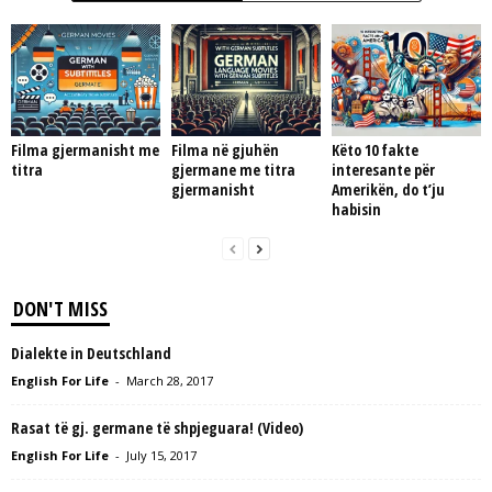
Filma gjermanisht me
Filma në gjuhën
Këto 10 fakte
titra
gjermane me titra
interesante për
gjermanisht
Amerikën, do t’ju
habisin
DON'T MISS
Dialekte in Deutschland
English For Life
-
March 28, 2017
Rasat të gj. germane të shpjeguara! (Video)
English For Life
-
July 15, 2017