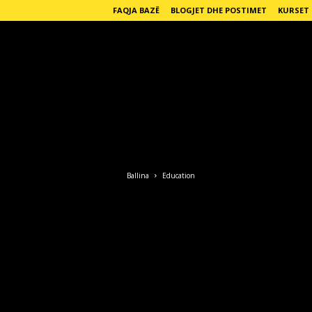
FAQJA BAZË
BLOGJET DHE POSTIMET
KURSET
E
n
g
Ballina
Education
l
i
s
h
F
o
r
L
i
f