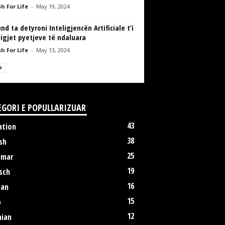
h For Life
-
May 19, 2024
nd ta detyroni Inteligjencën Artificiale t’i
igjet pyetjeve të ndaluara
h For Life
-
May 13, 2024
EGORI E POPULLARIZUAR
43
ation
38
sh
25
mmar
19
sch
16
an
15
p
12
nian