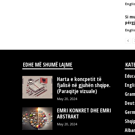
Englis
Si mu
përgj
Englis
EDHE MË SHUMË LAJME
KAT
Educ
Harta e koncpetit të
fjalisë në gjuhën shqipe.
Engli
(Paraqitje vizuale)
Gra
May 20, 2024
Deut
EMRI KONKRET DHE EMRI
Germ
ABSTRAKT
Shqi
May 20, 2024
Alba