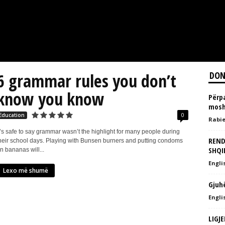
6 grammar rules you don’t
DON
know you know
Përpa
mosh
0
Education
Rabie
t’s safe to say grammar wasn’t the highlight for many people during
REND
heir school days. Playing with Bunsen burners and putting condoms
SHQI
n bananas will...
Englis
Lexo më shumë
Gjuh
Englis
LIGJ