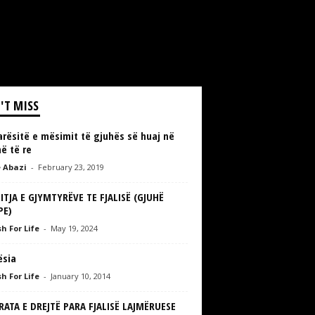
'T MISS
rësitë e mësimit të gjuhës së huaj në
ë të re
 Abazi
-
February 23, 2019
ITJA E GJYMTYRËVE TE FJALISË (GJUHË
PE)
h For Life
-
May 19, 2024
ësia
h For Life
-
January 10, 2014
ERATA E DREJTË PARA FJALISË LAJMËRUESE